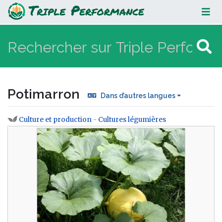
Potimarron
Potimarron
Dans d’autres langues
Culture et production
-
Cultures légumières
Aller à :
navigation
,
rechercher