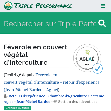
Féverole en couvert végétal
d'interculture
Féverole en couvert
végétal
d'interculture
(Redirigé depuis
Féverole en
couvert végétal d'interculture - retour d'expérience
(Jean-Michel Bardou - Aglae)
)
Retours d'expérience
-
Chambre d'Agriculture Occitanie
-
Aller à :
navigation
,
rechercher
Aglae
-
Jean-Michel Bardou
-
Gestion des adventices
Grandes cultures