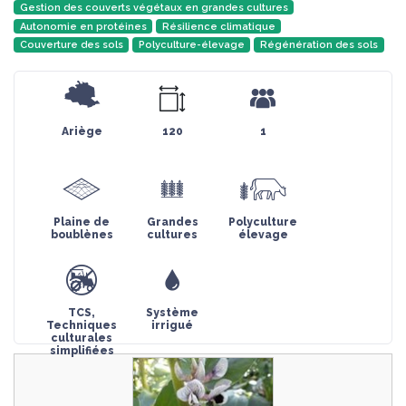
Gestion des couverts végétaux en grandes cultures
Autonomie en protéines
Résilience climatique
Couverture des sols
Polyculture-élevage
Régénération des sols
Ariège
120
1
Plaine de
Grandes
Polyculture
boublènes
cultures
élevage
TCS,
Système
Techniques
irrigué
culturales
simplifiées