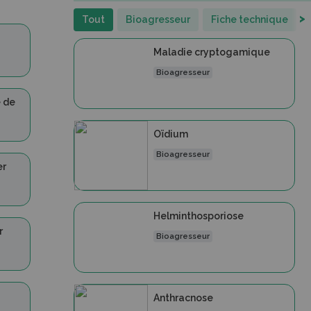
>
Tout
Bioagresseur
Fiche technique
Maladie cryptogamique
Bioagresseur
e de
Oïdium
Bioagresseur
er
Helminthosporiose
r
Bioagresseur
Anthracnose