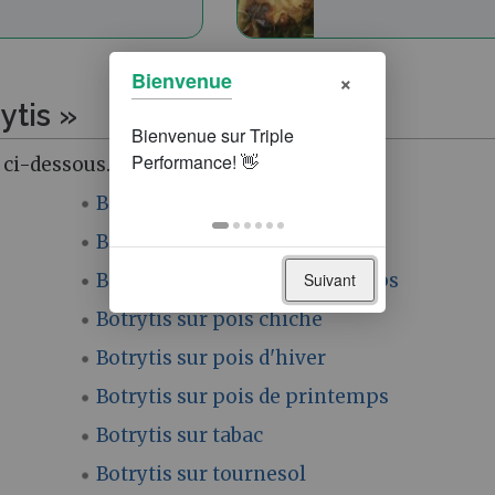
×
Bienvenue
ytis »
 ci-dessous.
Botrytis sur lin
Botrytis sur lupin d'hiver
Suivant
Botrytis sur lupin de printemps
Botrytis sur pois chiche
Botrytis sur pois d'hiver
Botrytis sur pois de printemps
Botrytis sur tabac
Botrytis sur tournesol