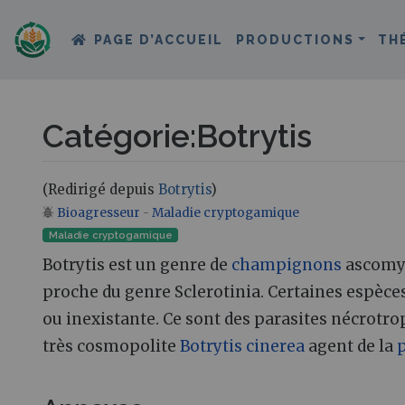
PAGE D’ACCUEIL
PRODUCTIONS
TH
Catégorie
:
Botrytis
(Redirigé depuis
Botrytis
)
Bioagresseur
-
Maladie cryptogamique
Aller à :
navigation
,
rechercher
Maladie cryptogamique
Botrytis est un genre de
champignons
ascomycè
proche du genre Sclerotinia. Certaines espèce
ou inexistante. Ce sont des parasites nécrotro
très cosmopolite
Botrytis cinerea
agent de la
p