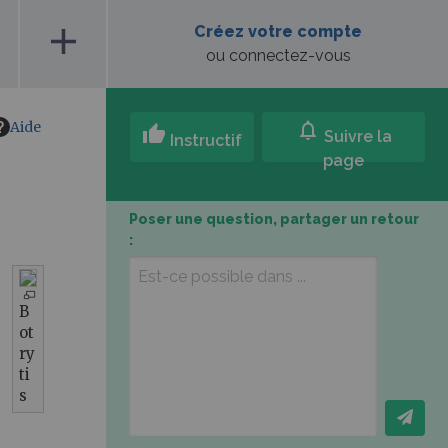
add
Créez votre compte
ou connectez-vous
Aide
notifications
thumb_up
Suivre la
Instructif
page
Poser une question, partager un retour
:
B
ot
ry
ti
s