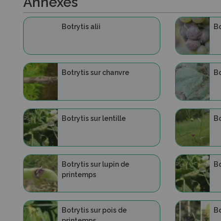
Annexes
Botrytis alii
Bo
Botrytis sur chanvre
Bo
Botrytis sur lentille
Bo
Botrytis sur lupin de
Bo
printemps
Botrytis sur pois de
Bo
printemps