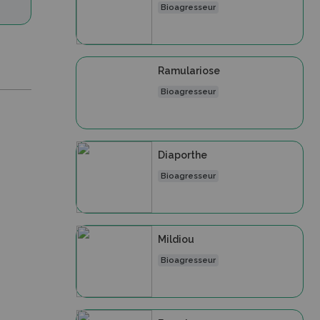
Bioagresseur
Ramulariose
Bioagresseur
Diaporthe
Bioagresseur
Mildiou
Bioagresseur