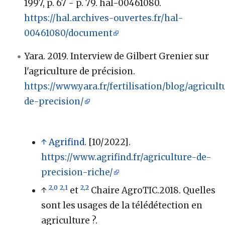
1997, p. 67 - p. 79. hal-00461080.
https://hal.archives-ouvertes.fr/hal-
00461080/document
Yara. 2019. Interview de Gilbert Grenier sur
l'agriculture de précision.
https://www.yara.fr/fertilisation/blog/agricult
de-precision/
↑
Agrifind
. [10/2022].
https://www.agrifind.fr/agriculture-de-
precision-riche/
2,0
2,1
2,2
↑
et
Chaire AgroTIC.2018. Quelles
sont les usages de la télédétection en
agriculture ?.