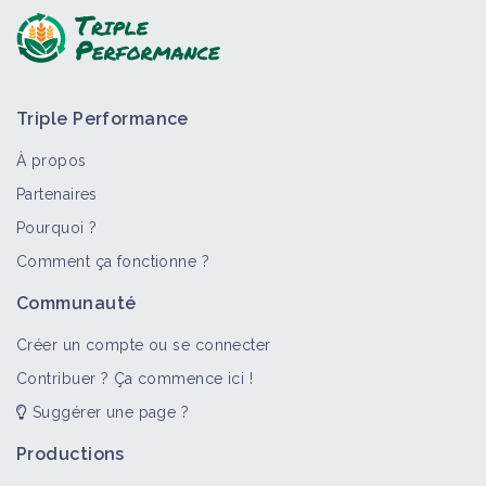
Triple Performance
À propos
Partenaires
Pourquoi ?
>
Tout
Retour d'expérience
Fiche technique
Culture e
Comment ça fonctionne ?
Augmenter la résilience du vignoble
Communauté
de Cognac grâce au mode de
conduite Scott Henry
Créer un compte ou se connecter
Retour d'expérience
Contribuer ? Ça commence ici !
Suggérer une page ?
Système en grande culture avec
introduction de légumes d’industrie
Productions
Retour d'expérience