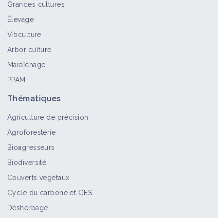
Grandes cultures
Élevage
Pratiquer l'enherbement spontané ou
Viticulture
semé sous le rang de vigne
Arboriculture
Fiche technique
Maraîchage
PPAM
Association vigne et rosiers au lycée
Thématiques
viticole d'Amboise
Agriculture de précision
Retour d'expérience
Agroforesterie
Bioagresseurs
Pratiquer le désherbage mécanique
Biodiversité
en plein - Houe rotative
Couverts végétaux
Fiche technique
Cycle du carbone et GES
Désherbage
Pratiquer le désherbage mécanique