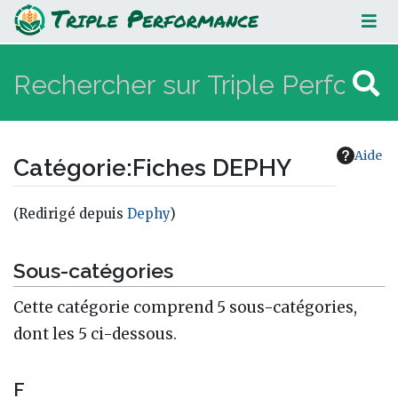
Fiches DEPHY
Aide
Catégorie
:
Fiches DEPHY
(Redirigé depuis
Dephy
)
Aller à :
navigation
,
rechercher
Sous-catégories
Cette catégorie comprend 5 sous-catégories,
dont les 5 ci-dessous.
F