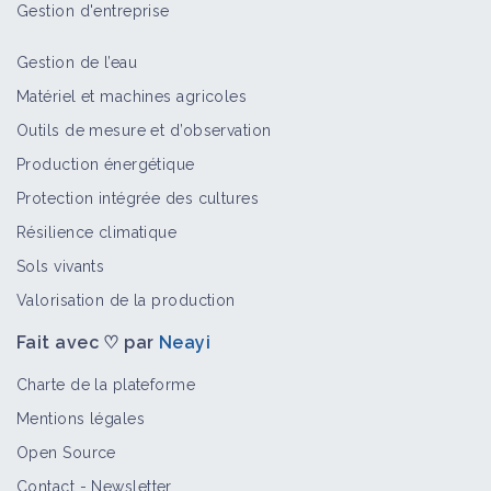
Gestion d'entreprise
en plein - Herse étrille
Fiche technique
Gestion de l’eau
Matériel et machines agricoles
Des vignes conduites en bio et
Outils de mesure et d’observation
totalement enherbées
Production énergétique
Retour d'expérience
Protection intégrée des cultures
Résilience climatique
Réduction de l'emploi de
Sols vivants
phytosanitaires en polyculture
Valorisation de la production
élevage
Retour d'expérience
Fait avec ♡ par
Neayi
Charte de la plateforme
Combinaison de leviers permettant
une conduite de verger de pommiers
Mentions légales
durable à très bas niveaux d’intrants.
Open Source
Retour d'expérience
Contact
-
Newsletter