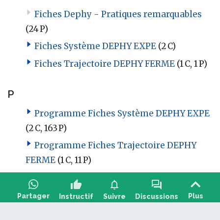
Fiches Dephy - Pratiques remarquables
(24 P)
Fiches Système DEPHY EXPE
(2 C)
Fiches Trajectoire DEPHY FERME
(1 C, 1 P)
P
Programme Fiches Système DEPHY EXPE
(2 C, 163 P)
Programme Fiches Trajectoire DEPHY
FERME
(1 C, 11 P)
thumb_up
notifications
forum
Partager
Plus
Instructif
Suivre
Discussions
Poser une question, partager un retour :