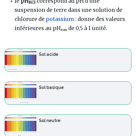
le
pH
correspond au pH d’une
KCl
suspension de terre dans une solution de
chlorure de
potassium
: donne des valeurs
inférieures au pH
de 0,5 à 1 unité.
eau
Sol acide
Sol basique
Sol neutre