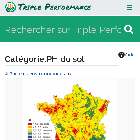
PH du sol
Aide
Catégorie
:
PH du sol
Facteurs environnementaux
Aller à :
navigation
,
rechercher