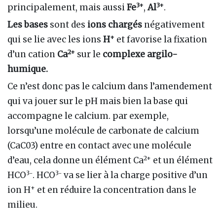
3+
3+
principalement, mais aussi
Fe
,
Al
.
Les bases
sont des
ions chargés
négativement
+
qui se lie avec les ions
H
et favorise la fixation
2+
d’un cation
Ca
sur le
complexe argilo-
humique.
Ce n’est donc pas le calcium dans l’amendement
qui va jouer sur le pH mais bien la base qui
accompagne le calcium. par exemple,
lorsqu’une molécule de carbonate de calcium
(CaC03) entre en contact avec une molécule
2+
d’eau, cela donne un élément Ca
et un élément
3-
3-
HCO
. HCO
va se lier à la charge positive d’un
+
ion H
et en réduire la concentration dans le
milieu.