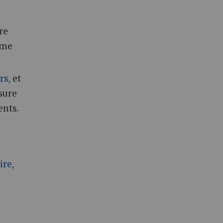
re
mme
rs
, et
sure
ents.
ire
,