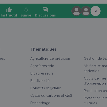
thumb_up
notifications
forum
2
Instructif
Suivre
Discussions
2
oser une question, partager un retour :
s
Thématiques
res
Agriculture de précision
Gestion de l’e
Agroforesterie
Matériel et m
agricoles
Bioagresseurs
Outils de mes
Biodiversité
d’observation
Couverts végétaux
Production én
Cycle du carbone et GES
Protection in
Désherbage
cultures