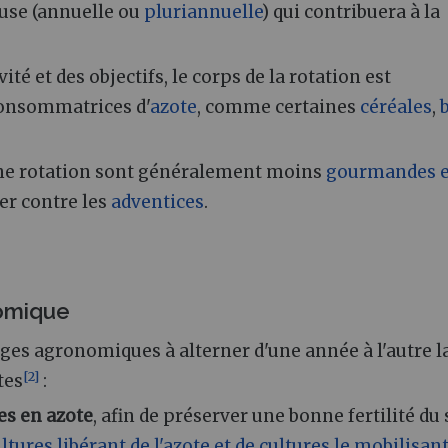
euse (annuelle ou
pluriannuelle
) qui contribuera à la
té et des objectifs, le corps de la rotation est
onsommatrices d'
azote
, comme certaines
céréales
,
une rotation sont généralement moins
gourmandes 
ter contre les
adventices
.
omique
tages agronomiques à alterner d'une année à l'autre l
[
2
]
tes
:
es en azote
, afin de préserver une bonne fertilité du 
ltures libérant de l'azote et de cultures le mobilisan