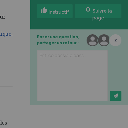
notifications
thumb_up
Suivre la
Instructif
sur
page
ique
.
Poser une question,
2
partager un retour :
des