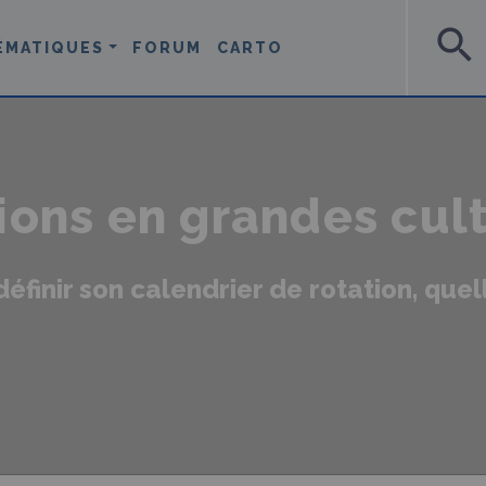
search
ÉMATIQUES
FORUM
CARTO
ions en grandes cul
inir son calendrier de rotation, quelle