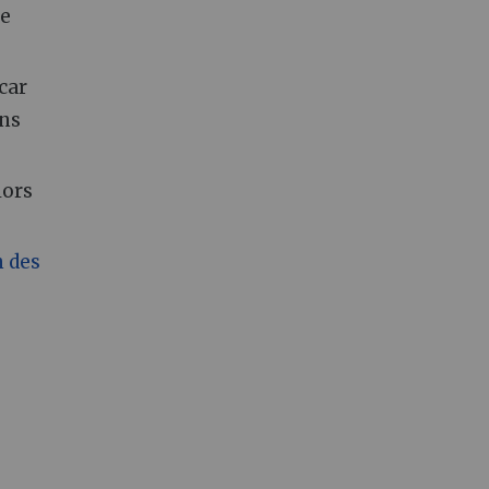
ne
 car
ins
lors
 des