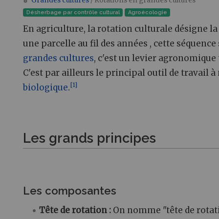
Grandes cultures
/ Rotations en grandes cultures
Aller à :
navigation
,
rechercher
Désherbage par contrôle cultural
Agroécologie
En agriculture, la rotation culturale désigne l
une parcelle au fil des années , cette séquence
grandes cultures
, c'est un levier agronomique
C'est par ailleurs le principal outil de travail 
[
1
]
biologique
.
Les grands principes
Les composantes
Tête de rotation
:
On nomme "tête de rotatio