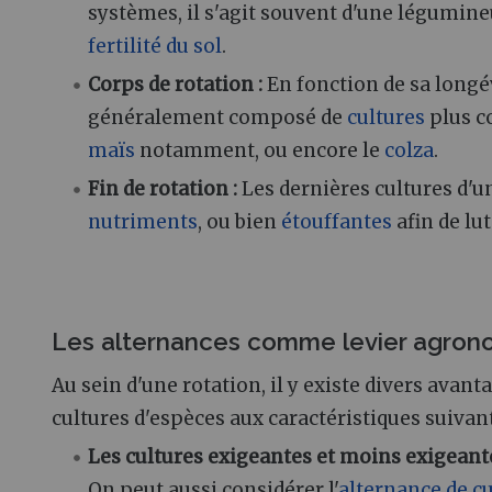
systèmes, il s'agit souvent d'une légumin
fertilité du sol
.
Corps de rotation
:
En fonction de sa longévi
généralement composé de
cultures
plus c
maïs
notamment, ou encore le
colza
.
Fin de rotation
:
Les dernières cultures d'
nutriments
, ou bien
étouffantes
afin de lu
Les alternances comme levier agron
Au sein d'une rotation, il y existe divers avan
cultures d'espèces aux caractéristiques suivan
Les cultures exigeantes et moins exigeant
On peut aussi considérer l'
alternance de cu