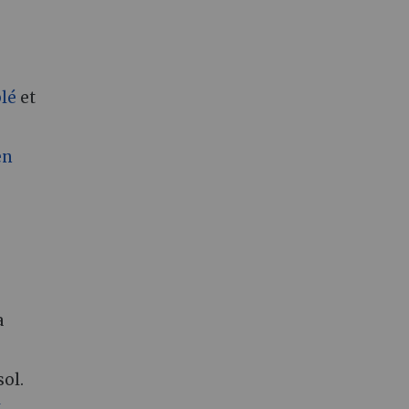
blé
et
en
a
sol.
t