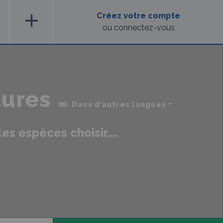
add
Créez votre compte
ou connectez-vous
tures
Dans d’autres langues
s espèces choisir,...