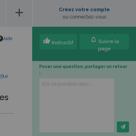
add
Créez votre compte
ou connectez-vous
Aide
notifications
thumb_up
Suivre la
Instructif
page
Poser une question, partager un retour
:
19
les