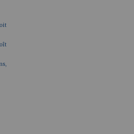
oit
oît
ns,