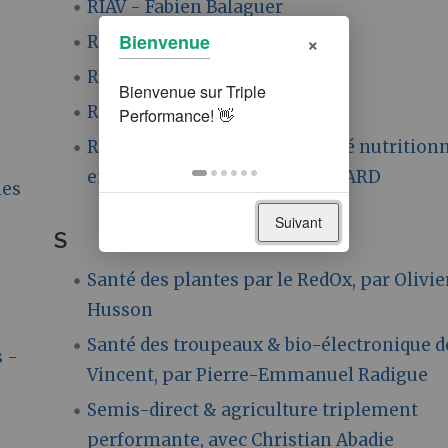
RIAV - Fabien Balaguer
×
Bienvenue
RIAV - Marc-André Sélosse
RIAV - Marceau Bourdarias
RIAV - Marcel Bouché
Résidus de pesticides et qualité nutrition
en Semis Direct - Odette MENARD
les
Suivant
S
Santé des plantes par le RedOx, par Olivie
Husson
Santé des troupeaux & bio-électronique d
s -
Vincent, par Pierre-Emmanuel Radigue
Semis-direct & agriculture triplement
performante, avec Christian Abadie