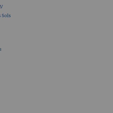
AV
 Sols
u