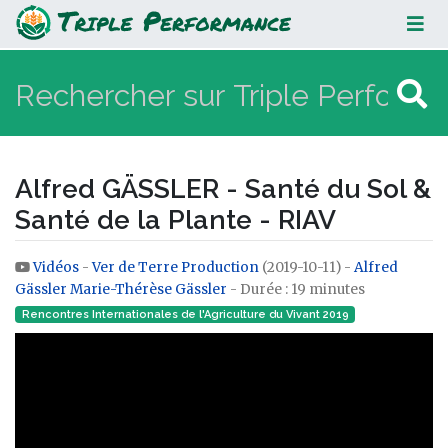
Alfred GÄSSLER - Santé du Sol &
Santé de la Plante - RIAV
Alfred GÄSSLER - Santé du Sol &
Santé de la Plante - RIAV
Vidéos
-
Ver de Terre Production
(2019-10-11) -
Alfred
Aller à :
navigation
,
rechercher
Gässler
Marie-Thérèse Gässler
- Durée : 19 minutes
Rencontres Internationales de l'Agriculture du Vivant 2019