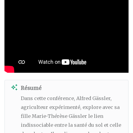
auto_awesome
Résumé
Dans cette conférence, Alfred Gässler,
agriculteur expérimenté, explore avec sa
fille Marie-Thérèse Gässler le lien
indissociable entre la santé du sol et celle