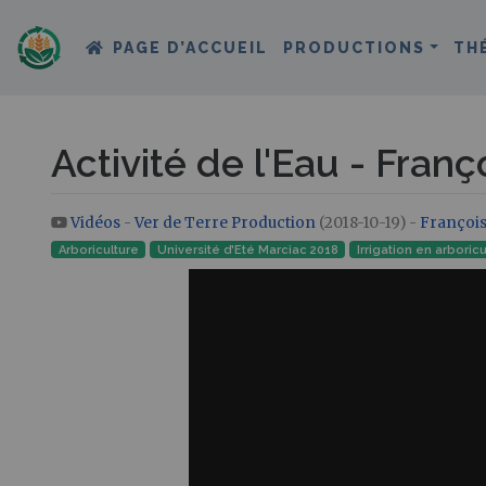
PAGE D’ACCUEIL
PRODUCTIONS
TH
Activité de l'Eau - Fra
Vidéos
-
Ver de Terre Production
(2018-10-19) -
François
Aller à :
navigation
,
rechercher
Arboriculture
Université d'Eté Marciac 2018
Irrigation en arboricu