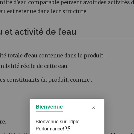
ntité d’eau comparable peuvent avoir des activités 
eau est retenue dans leur structure.
et activité de l’eau
ité totale d’eau contenue dans le produit ;
nibilité réelle de cette eau.
 des constituants du produit, comme :
×
Bienvenue
re.