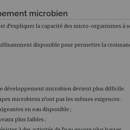
pement microbien
u est d’expliquer la capacité des micro-organismes à s
st suffisamment disponible pour permettre la croissanc
, le développement microbien devient plus difficile.
oupes microbiens n’ont pas les mêmes exigences :
xigeantes en eau disponible ;
eaux plus faibles ;
sister à des activités de l’eau encore plus basses.