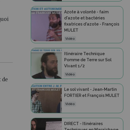
r
Azote à volonté - faim
d'azote et bactéries
quoi
fixatrices d'azote - François
MULET
Vidéo
Itinéraire Technique
Pomme de Terre sur Sol
Vivant 1/2
Vidéo
t de
Le sol vivant - Jean-Martin
FORTIER et François MULET
Vidéo
DIRECT - Itinéraires
Techniques en Maraîchage