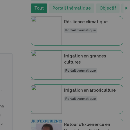
>
Tout
Portail thématique
Objectif
Vi
Résilience climatique
Portail thématique
Irrigation en grandes
cultures
Portail thématique
.
Irrigation en arboriculture
Portail thématique
re
s
la
Retour d'Expérience en