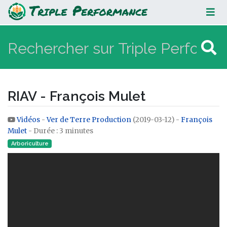
RIAV - François Mulet
RIAV - François Mulet
Vidéos
-
Ver de Terre Production
(2019-03-12) -
François
Aller à :
navigation
,
rechercher
Mulet
- Durée : 3 minutes
Arboriculture