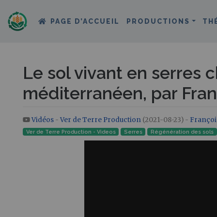
PAGE D’ACCUEIL
PRODUCTIONS
TH
Le sol vivant en serres 
méditerranéen, par Fran
Vidéos
-
Ver de Terre Production
(2021-08-23) -
Françoi
Aller à :
navigation
,
rechercher
Ver de Terre Production - Videos
Serres
Régénération des sols