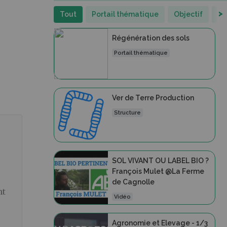
>
Tout
Portail thématique
Objectif
St
Régénération des sols
Portail thématique
Ver de Terre Production
Structure
SOL VIVANT OU LABEL BIO ?
François Mulet @La Ferme
de Cagnolle
nt
Vidéo
Agronomie et Elevage - 1/3