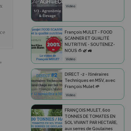
ux
Vidéo
nce
François MULET - FOOD
SCANNER ET QUALITÉ
NUTRITIVE - SOUTENEZ-
NOUS 🍅 🌿 🚜
Vidéo
n
,
DIRECT -2 - Itinéraires
Techniques en MSV, avec
François Mulet 🌱
Vidéo
FRANÇOIS MULET, 600
TONNES DE TOMATES EN
SOL VIVANT PAR HECTARE,
aux serres de Goulaines