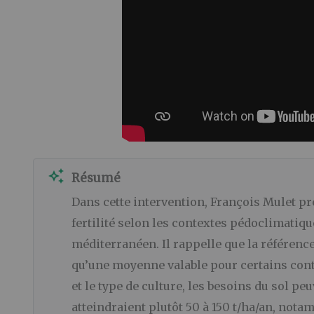
auto_awesome
Résumé
Dans cette intervention, François Mulet pré
fertilité selon les contextes pédoclimatiqu
méditerranéen. Il rappelle que la référenc
qu’une moyenne valable pour certains conte
et le type de culture, les besoins du sol p
atteindraient plutôt 50 à 150 t/ha/an, not