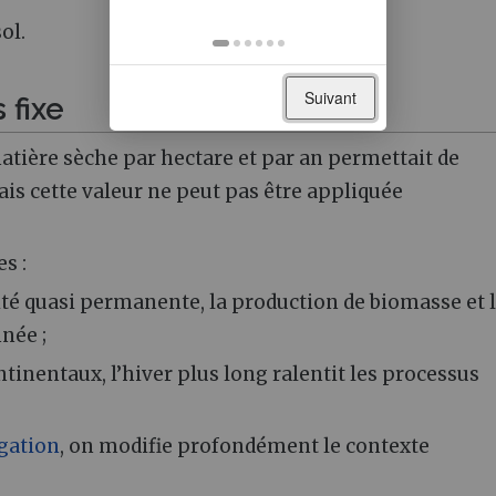
ol.
Suivant
 fixe
matière sèche par hectare et par an permettait de
ais cette valeur ne peut pas être appliquée
s :
té quasi permanente, la production de biomasse et 
née ;
tinentaux, l’hiver plus long ralentit les processus
igation
, on modifie profondément le contexte