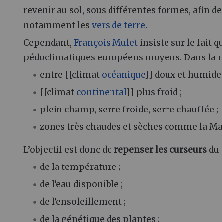
revenir au sol, sous différentes formes, afin de
notamment les
vers de terre
.
Cependant,
François Mulet
insiste sur le fait q
pédoclimatiques européens moyens. Dans la réali
entre [[climat
océanique
]] doux et humide 
[[climat
continental
]] plus froid ;
plein champ, serre froide, serre chauffée ;
zones très chaudes et sèches comme la Ma
L’objectif est donc de
repenser les curseurs
du 
de la température ;
de l’eau disponible ;
de l’ensoleillement ;
de la génétique des plantes ;