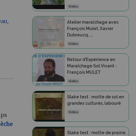
Vidéo
eau
,
Atelier maraîchage avec
François Mulet, Xavier
Dubreucq, ...
Vidéo
Retour d'Expérience en
Maraîchage Sol Vivant -
François MULET
Vidéo
Slake test : motte de sol en
grandes cultures, labouré
Vidéo
mps
sèche
Slake test : motte de prairie,