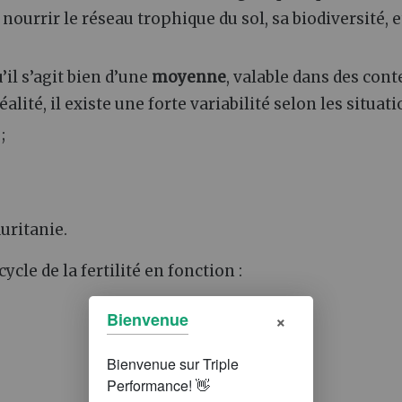
 nourrir le réseau trophique du sol, sa biodiversité, e
u’il s’agit bien d’une
moyenne
, valable dans des cont
té, il existe une forte variabilité selon les situati
;
uritanie.
cycle de la fertilité en fonction :
×
Bienvenue