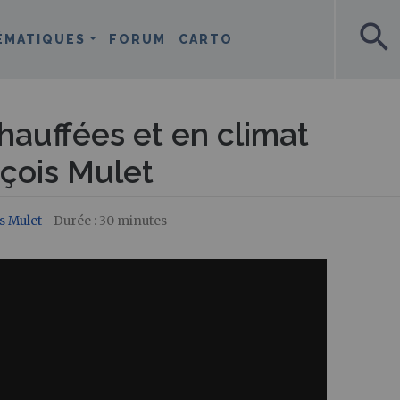
search
ÉMATIQUES
FORUM
CARTO
chauffées et en climat
çois Mulet
s Mulet
- Durée : 30 minutes