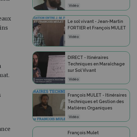
Vidéo
veaux
Le sol vivant - Jean-Martin
oins
FORTIER et François MULET
Vidéo
DIRECT - Itinéraires
Techniques en Maraîchage
n
sur Sol Vivant
uat.
Vidéo
s
François MULET - Itinéraires
Techniques et Gestion des
Matières Organiques
Vidéo
ance
François Mulet