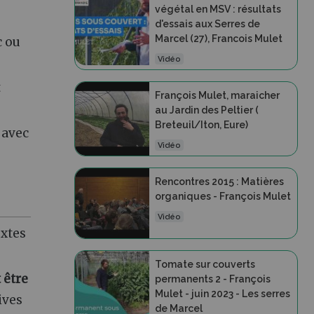
végétal en MSV : résultats
d'essais aux Serres de
Marcel (27), Francois Mulet
c ou
Vidéo
t
François Mulet, maraicher
au Jardin des Peltier (
Breteuil/Iton, Eure)
 avec
Vidéo
Rencontres 2015 : Matières
organiques - François Mulet
Vidéo
extes
Tomate sur couverts
 être
permanents 2 - François
Mulet - juin 2023 - Les serres
ives
de Marcel