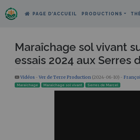
PAGE D’ACCUEIL
PRODUCTIONS
TH
Maraîchage sol vivant s
essais 2024 aux Serres 
Vidéos
-
Ver de Terre Production
(2024-06-10) -
Françoi
Aller à :
navigation
,
rechercher
Maraîchage
Maraîchage sol vivant
Serres de Marcel