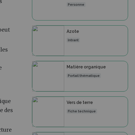
s
Personne
peut
Azote
Intrant
les
e
Matière organique
Portail thématique
gique
Vers de terre
ce des
Fiche technique
cture