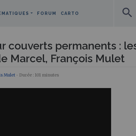
search
ÉMATIQUES
FORUM
CARTO
ur couverts permanents : le
de Marcel, François Mulet
s Mulet
- Durée : 101 minutes