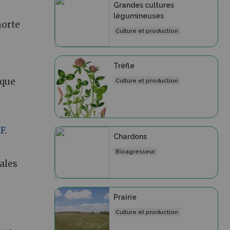
Grandes cultures
légumineuses
morte
Culture et production
Trèfle
ique
Culture et production
F
.
Chardons
Bioagresseur
ales
Prairie
Culture et production