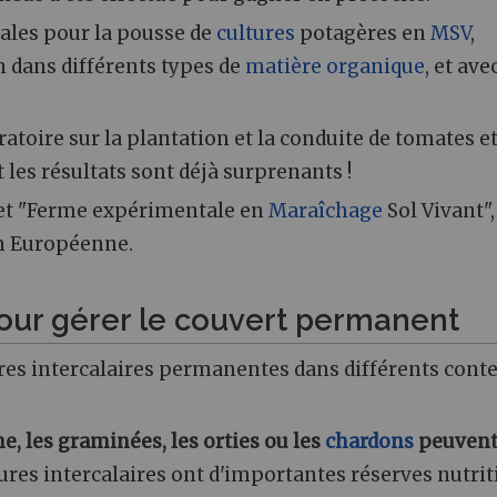
males pour la pousse de
cultures
potagères en
MSV
,
n dans différents types de
matière organique
, et ave
toire sur la plantation et la conduite de tomates e
 les résultats sont déjà surprenants !
ojet "Ferme expérimentale en
Maraîchage
Sol Vivant",
on Européenne.
ur gérer le couvert permanent
ures intercalaires permanentes dans différents cont
, les graminées, les orties ou les
chardons
peuvent
ures intercalaires ont d'importantes réserves nutrit