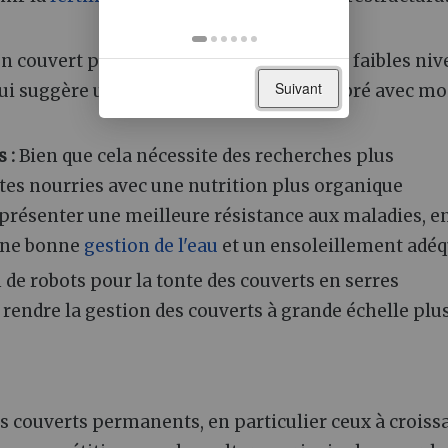
en couvert permanent présentent de très faibles ni
Suivant
 qui suggère un cycle de l'azote plus équilibré avec m
 :
Bien que cela nécessite des recherches plus
ntes nourries avec une nutrition plus organique
présenter une meilleure résistance aux maladies, e
 une bonne
gestion de l'eau
et un ensoleillement adéq
n de robots pour la tonte des couverts en serres
t rendre la gestion des couverts à grande échelle plu
s couverts permanents, en particulier ceux à croiss