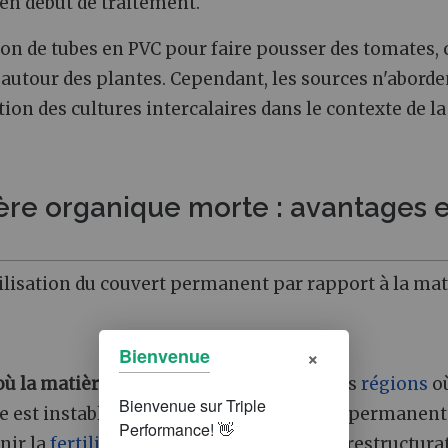
 en début de traitement.
on de tubes en PVC pour faire pousser des tomates, 
es autour des plantes. Cependant, les sources n'aborde
tion des cultures intercalaires dans le contexte de la
ère organique morte : avantages e
utilisation du couvert permanent par rapport à la mat
×
Bienvenue
où la matière organique est rare :
Dans les
régions
o
est instable ou inexistant, les couverts permanent
nir la
fertilité du sol
. Ils contribuent à la restructura