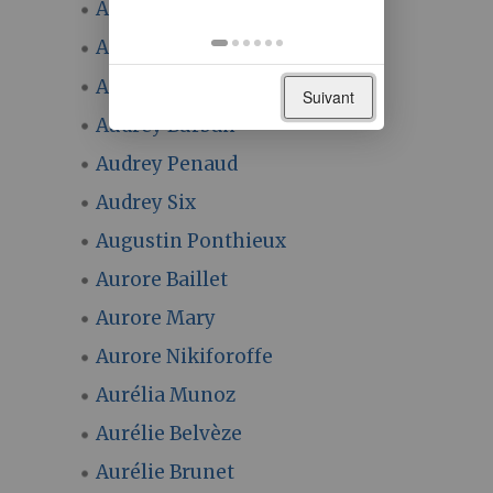
Astrid Robette
Aude Rives
Aude Sementzeff
Suivant
Audrey Burban
Audrey Penaud
Audrey Six
Augustin Ponthieux
Aurore Baillet
Aurore Mary
Aurore Nikiforoffe
Aurélia Munoz
Aurélie Belvèze
Aurélie Brunet