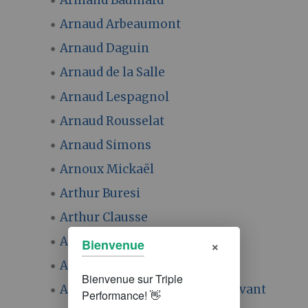
Armand Baumard
Arnaud Arbeaumont
Arnaud Daguin
Arnaud de la Salle
Arnaud Lespagnol
Arnaud Rousselat
Arnaud Simons
Arnoux Mickaël
Arthur Buresi
Arthur Clausse
Arthur Mousset
×
Bienvenue
Arvalis Fr
Association Maraîchage Sol Vivant