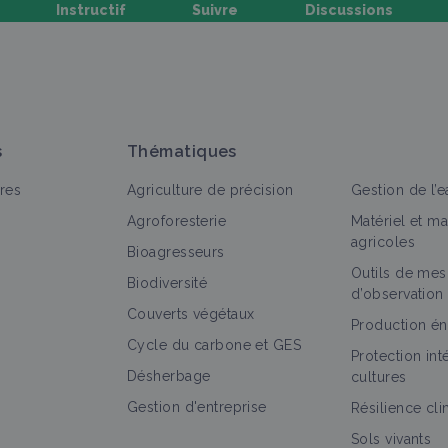
Instructif
Suivre
Discussions
oser une question, partager un retour :
s
Thématiques
res
Agriculture de précision
Gestion de l’e
Agroforesterie
Matériel et m
agricoles
Bioagresseurs
Outils de mes
out
Vidéo
Personne
Portail thématique
Structure
Biodiversité
d’observation
Couverts végétaux
Francois Mulet 1/6 - Formation MSV mai
Production én
Cycle du carbone et GES
2016
Protection in
Vidéo
Désherbage
cultures
Gestion d'entreprise
Résilience cl
Sols vivants