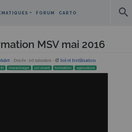
search
ÉMATIQUES
FORUM
CARTO
ormation MSV mai 2016
Mulet
- Durée : 40 minutes -
Sol et fertilisation
16)
maraichage
sol vivant
formation
agriculture