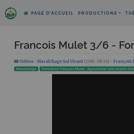
PAGE D’ACCUEIL
PRODUCTIONS
TH
Francois Mulet 3/6 - F
Vidéos
-
Maraîchage Sol Vivant
(2016-08-21) -
François 
Aller à :
navigation
,
rechercher
Maraîchage
Formation François Mulet : Agronomie sols vivants (20