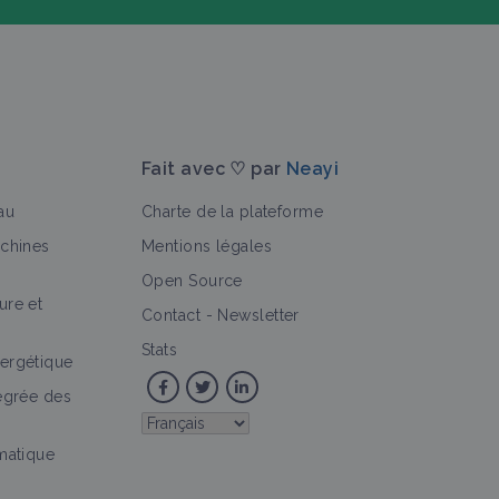
Fait avec ♡ par
Neayi
au
Charte de la plateforme
achines
Mentions légales
Open Source
ure et
>
Contact
-
Newsletter
Stats
ergétique
tégrée des
imatique