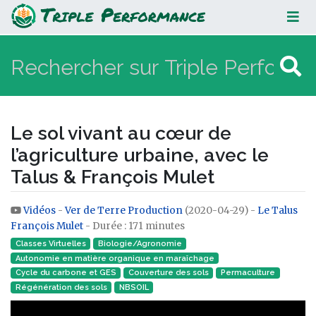
Le sol vivant au cœur de
l’agriculture urbaine, avec le Talus
& François Mulet
Le sol vivant au cœur de
l’agriculture urbaine, avec le
Talus & François Mulet
Vidéos
-
Ver de Terre Production
(2020-04-29) -
Le Talus
Aller à :
navigation
,
rechercher
François Mulet
- Durée : 171 minutes
Classes Virtuelles
Biologie/Agronomie
Autonomie en matière organique en maraîchage
Cycle du carbone et GES
Couverture des sols
Permaculture
Régénération des sols
NBSOIL