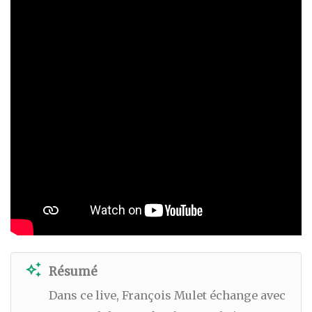
auto_awesome
Résumé
Dans ce live, François Mulet échange avec