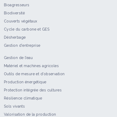
Les trognes, essence par essence !
Bioagresseurs
Vidéo
Biodiversité
Couverts végétaux
Cycle du carbone et GES
Arbres fourragers, une chance à saisir
Désherbage
pour un élevage paysan, avec Jérome
Goust
Gestion d'entreprise
Vidéo
Gestion de l’eau
Arbres fourragers
Matériel et machines agricoles
Vidéo
Outils de mesure et d’observation
Production énergétique
Protection intégrée des cultures
Têtards et écornats de Bourgogne,
Résilience climatique
avec Alain Desbrosse
Sols vivants
Vidéo
Valorisation de la production