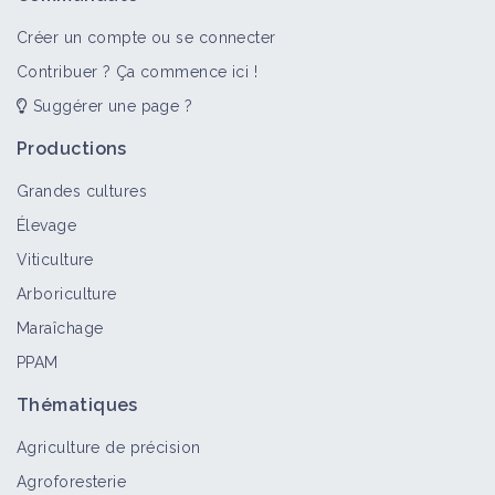
buissons pour favoriser la
biodiversité
Créer un compte ou se connecter
Fiche technique
Contribuer ? Ça commence ici !
Suggérer une page ?
Une trogne, des paysages
Vidéo
Productions
Grandes cultures
Élevage
Noël Lassus - La vigne agro-
Viticulture
forestière
Arboriculture
Vidéo
Maraîchage
PPAM
Alain CANET - Le Poulet de Chair et
l'Oeuf Agroforestier : Modèles
Thématiques
Agroforestiers - 5/7
Agriculture de précision
Vidéo
Agroforesterie