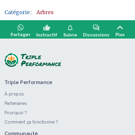
Catégorie
:
Arbres
thumb_up
notifications
forum
Partager
Plus
Instructif
Suivre
Discussions
Poser une question, partager un retour :
Triple Performance
À propos
Partenaires
Pourquoi ?
>
Tout
Fiche technique
Vidéo
Arbre
Retour d'expé
Comment ça fonctionne ?
Aménagement des haies, arbres et
Communauté