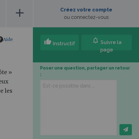
add
Créez votre compte
ou connectez-vous
Aide
notifications
thumb_up
Suivre la
Instructif
page
Poser une question, partager un retour
ôte »
:
reux
e les