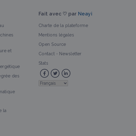
Fait avec ♡ par
Neayi
au
Charte de la plateforme
achines
Mentions légales
Open Source
ure et
Contact
-
Newsletter
Stats
ergétique
tégrée des
imatique
e la