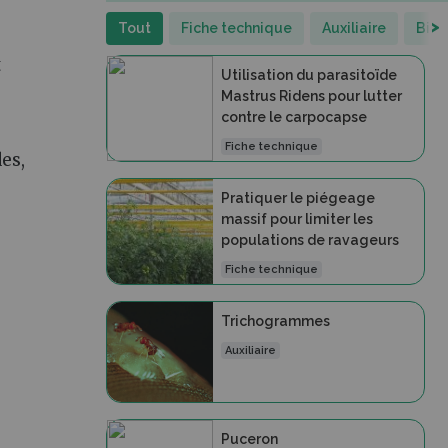
>
Tout
Fiche technique
Auxiliaire
Bioa
t
Utilisation du parasitoïde
Mastrus Ridens pour lutter
contre le carpocapse
Fiche technique
es,
Pratiquer le piégeage
massif pour limiter les
populations de ravageurs
Fiche technique
Trichogrammes
Auxiliaire
Puceron