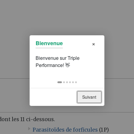
×
Bienvenue
Suivant
ont les 11 ci-dessous.
Parasitoïdes de forficules
(1 P)