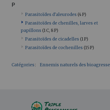
P
Parasitoïdes d'aleurodes
(4 P)
Parasitoïdes de chenilles, larves et
papillons
(1 C, 8 P)
Parasitoïdes de cicadelles
(1 P)
Parasitoïdes de cochenilles
(15 P)
Catégories
:
Ennemis naturels des bioagress