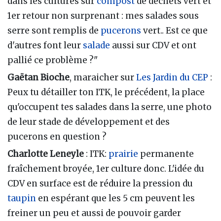
dans les cultures sur
compost
de déchets vert et
1er retour non surprenant : mes salades sous
serre sont remplis de
pucerons
vert.. Est ce que
d'autres font leur
salade
aussi sur CDV et ont
pallié ce problème ?"
Gaëtan Bioche
, maraicher sur
Les Jardin du CEP
:
Peux tu détailler ton ITK, le précédent, la place
qu'occupent tes salades dans la serre, une photo
de leur stade de développement et des
pucerons en question ?
Charlotte Leneyle
: ITK:
prairie
permanente
fraîchement broyée, 1er culture donc. L'idée du
CDV en surface est de réduire la pression du
taupin
en espérant que les 5 cm peuvent les
freiner un peu et aussi de pouvoir garder