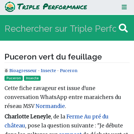
Puceron vert du feuillage
Puceron vert du feuillage
Bioagresseur
-
Insecte
-
Puceron
Aller à :
navigation
,
rechercher
Puceron
Insecte‎
Cette fiche ravageur est issue d'une
conversation WhatsApp entre maraichers du
réseau MSV
Normandie
.
Charlotte Leneyle
, de la
Ferme Au pré du
château
, pose la question suivante : "Je débute