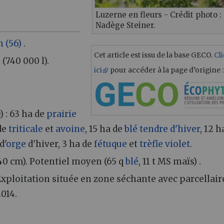
Luzerne en fleurs - Crédit photo :
Nadège Steiner.
 (56)
.
Cet article est issu de la base GECO.
Cl
(740 000 l).
ici
pour accéder à la page d’origine :
) : 63 ha de
prairie
 de
triticale
et
avoine
, 15 ha de
blé tendre d'hiver
, 12 h
d'
orge
d'hiver, 3 ha de
fétuque
et
trèfle violet
.
(40 cm). Potentiel moyen (65 q
blé
, 11 t MS maïs) .
xploitation située en zone séchante avec parcellair
014.