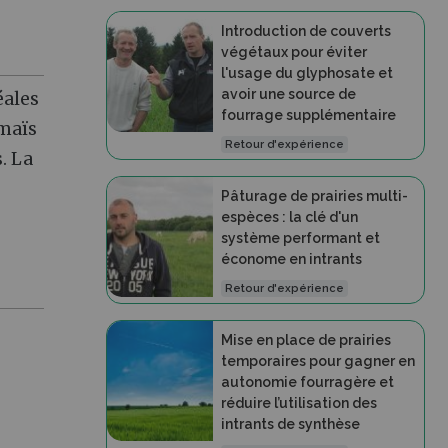
Introduction de couverts
végétaux pour éviter
l'usage du glyphosate et
avoir une source de
éales
fourrage supplémentaire
 maïs
Retour d'expérience
s. La
Pâturage de prairies multi-
espèces : la clé d'un
système performant et
économe en intrants
Retour d'expérience
Mise en place de prairies
temporaires pour gagner en
autonomie fourragère et
réduire l’utilisation des
intrants de synthèse