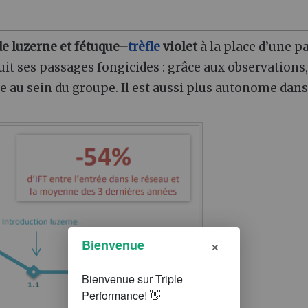
de luzerne et fétuque–
trèfle
violet
à la place d’une pa
uit ses passages fongicides : grâce aux observations,
ge au sein du groupe. Il est aussi plus autonome dans
×
Bienvenue