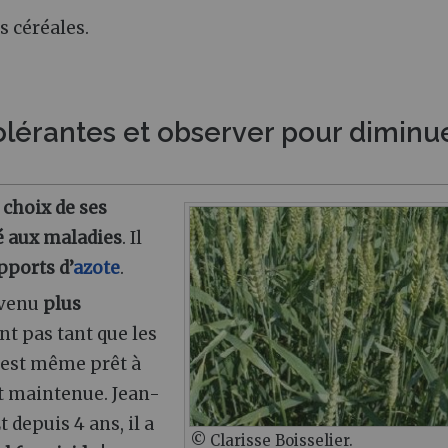
s céréales.
 tolérantes et observer pour diminu
u
choix de ses
té aux maladies
. Il
pports d’
azote
.
evenu
plus
nt pas tant que les
l est même prêt à
t maintenue. Jean-
Et depuis 4 ans, il a
© Clarisse Boisselier.