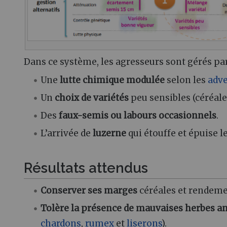
Dans ce système, les agresseurs sont gérés pa
Une
lutte chimique modulée
selon les
adve
Un
choix de variétés
peu sensibles (céréale
Des
faux-semis ou labours occasionnels
.
L’arrivée de
luzerne
qui étouffe et épuise l
Résultats attendus
Conserver ses marges
céréales et rendeme
Tolère la présence de mauvaises herbes a
chardons
,
rumex
et
liserons
).