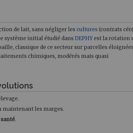
ction de lait, sans négliger les
cultures
(contrats cér
 Le système initial étudié dans
DEPHY
est la rotation
paille, classique de ce secteur sur parcelles éloignée
traitements chimiques, modérés mais quasi
volutions
élevage.
 maintenant les marges.
 santé
.