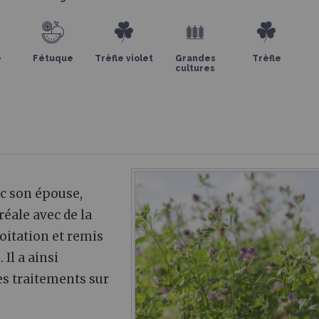
e
Fétuque
Trèfle violet
Grandes
Trèfle
cultures
ec son épouse,
réale avec de la
loitation et remis
Il a ainsi
es traitements sur