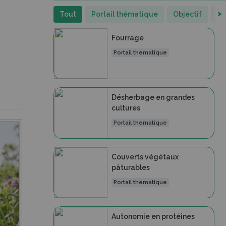
>
Tout
Portail thématique
Objectif
Re
Fourrage
Portail thématique
Désherbage en grandes
cultures
Portail thématique
Couverts végétaux
pâturables
Portail thématique
Autonomie en protéines