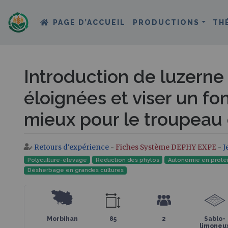
PAGE D’ACCUEIL
PRODUCTIONS
TH
Introduction de luzerne 
éloignées et viser un fon
mieux pour le troupeau
Retours d'expérience
-
Fiches Système DEPHY EXPE
-
J
Aller à :
navigation
,
rechercher
Polyculture-élevage
Réduction des phytos
Autonomie en proté
Désherbage en grandes cultures
Morbihan
85
2
Sablo-
limoneu