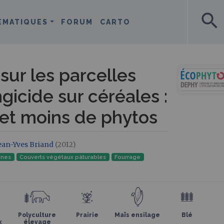
search
ÉMATIQUES
FORUM
CARTO
sur les parcelles
gicide sur céréales :
 et moins de phytos
ean-Yves Briand
(2012)
ines
Couverts végétaux pâturables
Fourrage
Polyculture
Prairie
Maïs ensilage
Blé
x
élevage