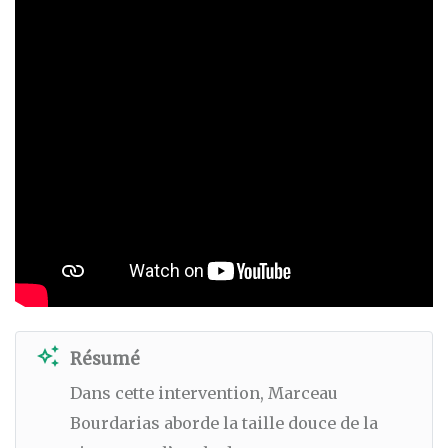
auto_awesome
Résumé
Dans cette intervention, Marceau
Bourdarias aborde la taille douce de la