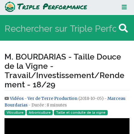
M. BOURDARIAS - Taille Douce de la
Vigne -
Travail/Investissement/Rendemen
- 18/29
M. BOURDARIAS - Taille Douce
de la Vigne -
Travail/Investissement/Rende
ment - 18/29
Vidéos
-
Ver de Terre Production
(2018-10-05) -
Marceau
Aller à :
navigation
,
rechercher
Bourdarias
- Durée : 8 minutes
Viticulture
Arboriculture
Taille et conduite de la vigne