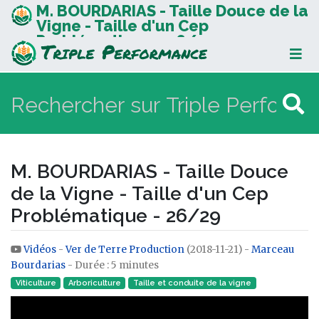
M. BOURDARIAS - Taille Douce de la
Vigne - Taille d'un Cep
Problématique - 26/29
M. BOURDARIAS - Taille Douce
de la Vigne - Taille d'un Cep
Problématique - 26/29
Vidéos
-
Ver de Terre Production
(2018-11-21) -
Marceau
Aller à :
navigation
,
rechercher
Bourdarias
- Durée : 5 minutes
Viticulture
Arboriculture
Taille et conduite de la vigne