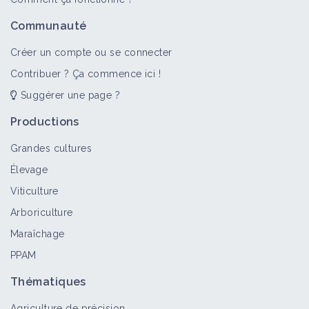
Arboriculture
Communauté
Portail thématique
Créer un compte ou se connecter
Contribuer ? Ça commence ici !
Suggérer une page ?
Taille et conduite de la vigne
Portail thématique
Productions
Grandes cultures
Élevage
M. BOURDARIAS - Taille Douce de la
Viticulture
Vigne - Bilan - 29/29
Arboriculture
Vidéo
Maraîchage
PPAM
M. BOURDARIAS - Taille Douce de la
Vigne - Cordons et Gobelets - 22/29
Thématiques
Vidéo
Agriculture de précision