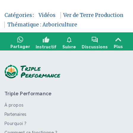
Catégories
:
Vidéos
Ver de Terre Production
Thématique : Arboriculture
thumb_up
notifications
forum
Partager
Plus
Instructif
Suivre
Discussions
Poser une question, partager un retour :
Triple Performance
À propos
Partenaires
Pourquoi ?
>
Tout
Portail thématique
Vidéo
Personne
Fiche 
Comment ça fonctionne ?