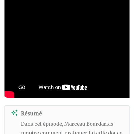
auto_awesome
Résumé
Dans cet épisode, Marceau Bourdarias
montre comment pratiquer la taille douce