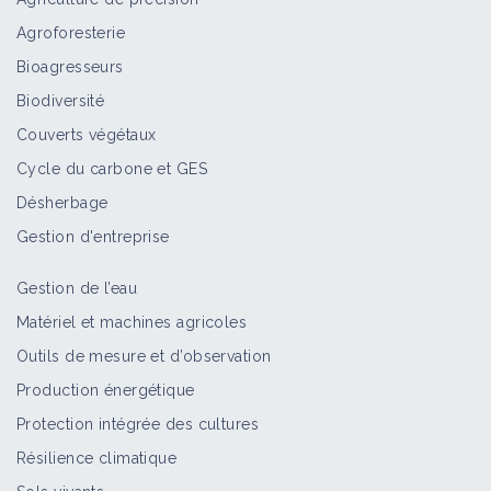
Agroforesterie
M. BOURDARIAS - Taille Douce de la
Bioagresseurs
Vigne - Bénéfice d'une Equipe
Formée - 28/29
Biodiversité
Vidéo
Couverts végétaux
Cycle du carbone et GES
M. BOURDARIAS - Taille Douce de la
Désherbage
Vigne - Encrage d'un Cep - 27/29
Vidéo
Gestion d'entreprise
Gestion de l’eau
M. BOURDARIAS - Taille Douce de la
Matériel et machines agricoles
Vigne - Orientation à la Plantation -
Outils de mesure et d’observation
25/29
Vidéo
Production énergétique
Protection intégrée des cultures
M. BOURDARIAS - Taille Douce de la
Résilience climatique
Vigne - Stratégie de Projection -
24/29