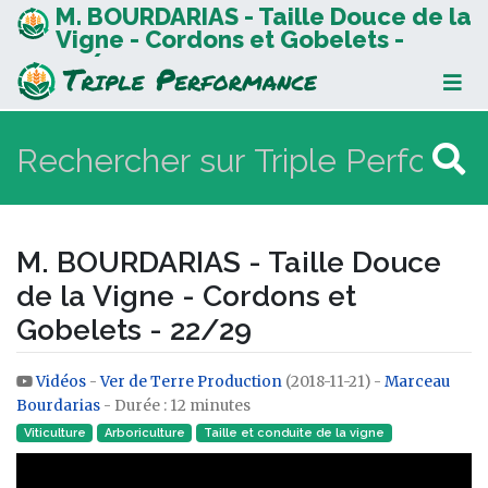
M. BOURDARIAS - Taille Douce de la
Vigne - Cordons et Gobelets -
22/29
M. BOURDARIAS - Taille Douce
de la Vigne - Cordons et
Gobelets - 22/29
Vidéos
-
Ver de Terre Production
(2018-11-21) -
Marceau
Aller à :
navigation
,
rechercher
Bourdarias
- Durée : 12 minutes
Viticulture
Arboriculture
Taille et conduite de la vigne