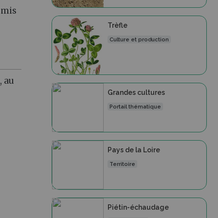
emis
Trèfle
Culture et production
, au
Grandes cultures
Portail thématique
Pays de la Loire
Territoire
Piétin-échaudage