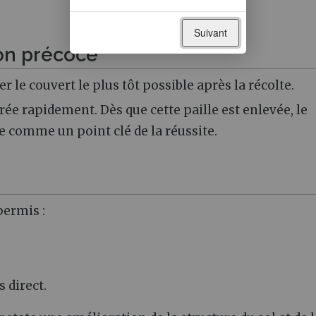
Suivant
ion précoce
 le couvert le plus tôt possible après la récolte.
rée rapidement. Dès que cette paille est enlevée, le
ée comme un point clé de la réussite.
permis :
 direct.