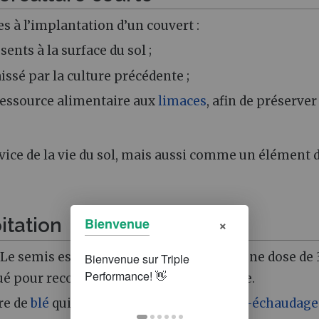
s à l’implantation d’un couvert :
nts à la surface du sol ;
issé par la culture précédente ;
 ressource alimentaire aux
limaces
, afin de préserver
vice de la vie du sol, mais aussi comme un élément 
×
itation
Bienvenue
Le semis est réalisé avec un Delimbe, à une dose de 
ué pour recouvrir suffisamment la graine.
ure de
blé
qui suit, afin de limiter le
piétin-échaudage