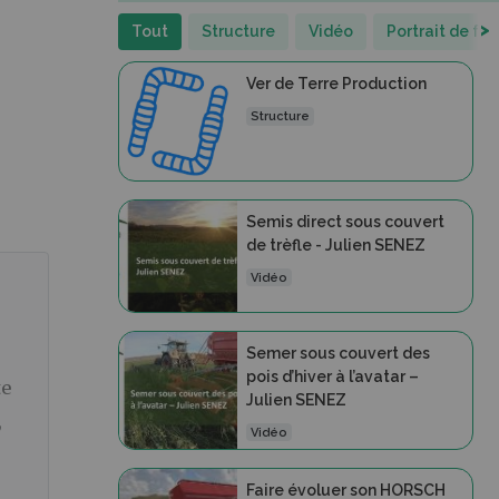
>
Tout
Structure
Vidéo
Portrait de fe
Ver de Terre Production
Structure
Semis direct sous couvert
de trèfle - Julien SENEZ
Vidéo
Semer sous couvert des
pois d’hiver à l’avatar –
te
Julien SENEZ
,
Vidéo
Faire évoluer son HORSCH