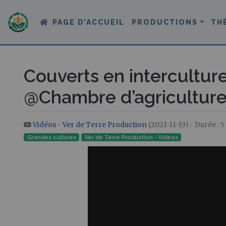
PAGE D’ACCUEIL
PRODUCTIONS
TH
Couverts en intercultur
@Chambre d’agriculture 
Vidéos
-
Ver de Terre Production
(2021-11-19) - Durée : 
Aller à :
navigation
,
rechercher
Grandes cultures
Ver de Terre Production - Videos