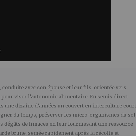
conduite avec son épouse et leur fils, orientée vers
es pour viser l’autonomie alimentaire. En semis direct
is une dizaine d’années un couvert en interculture cour
: gagner du temps, préserver les micro-organismes du sol
 les dégâts de limaces en leur fournissant une ressource
tarde brune, semée rapidement après la récolte et