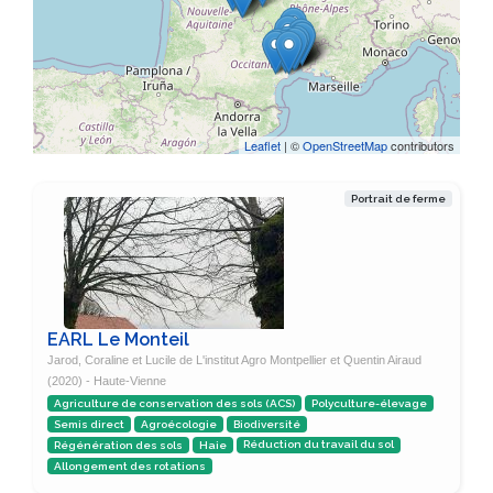
Leaflet
| ©
OpenStreetMap
contributors
Portrait de ferme
EARL Le Monteil
Jarod, Coraline et Lucile de L'institut Agro Montpellier et Quentin Airaud
(2020) - Haute-Vienne
Agriculture de conservation des sols (ACS)
Polyculture-élevage
Semis direct
Agroécologie
Biodiversité
Régénération des sols
Haie
Réduction du travail du sol
Allongement des rotations