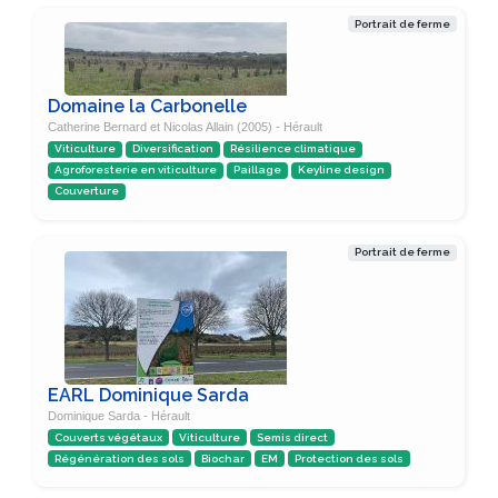
Portrait de ferme
Domaine la Carbonelle
Catherine Bernard et Nicolas Allain (2005) - Hérault
Viticulture
Diversification
Résilience climatique
Agroforesterie en viticulture
Paillage
Keyline design
Couverture
Portrait de ferme
EARL Dominique Sarda
Dominique Sarda - Hérault
Couverts végétaux
Viticulture
Semis direct
Régénération des sols
Biochar
EM
Protection des sols