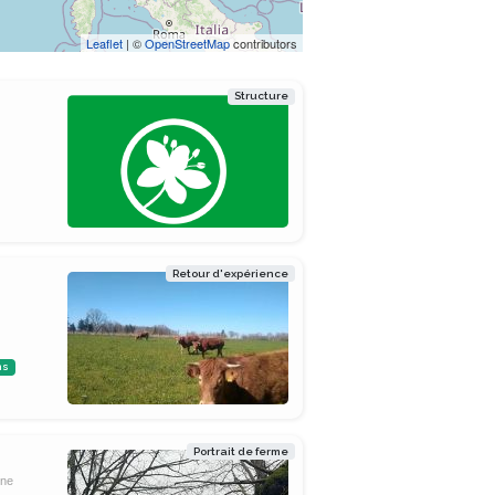
Leaflet
| ©
OpenStreetMap
contributors
Structure
Retour d'expérience
ns
Portrait de ferme
nne