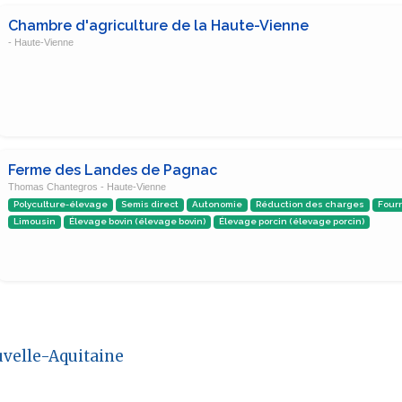
Chambre d'agriculture de la Haute-Vienne
- Haute-Vienne
Ferme des Landes de Pagnac
Thomas Chantegros - Haute-Vienne
Polyculture-élevage
Semis direct
Autonomie
Réduction des charges
Four
Limousin
Élevage bovin (élevage bovin)
Élevage porcin (élevage porcin)
velle-Aquitaine