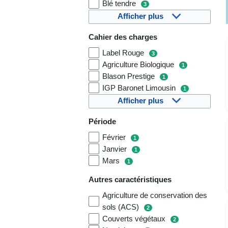
Blé tendre
3
Afficher plus
Cahier des charges
Label Rouge
3
Agriculture Biologique
1
Blason Prestige
1
IGP Baronet Limousin
1
Afficher plus
Période
Février
1
Janvier
1
Mars
1
Autres caractéristiques
Agriculture de conservation des
sols (ACS)
2
Couverts végétaux
2