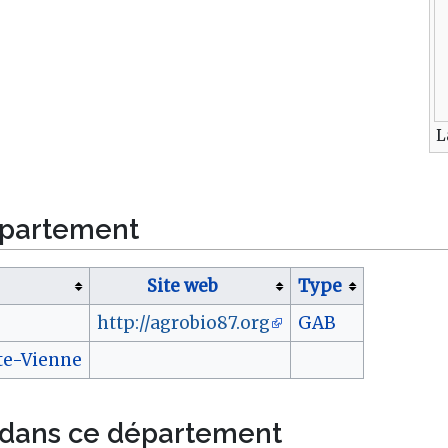
L
épartement
Site web
Type
http://agrobio87.org
GAB
ute-Vienne
 dans ce département