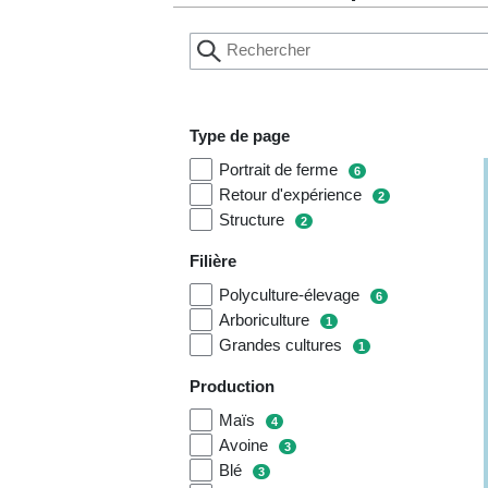
Type de page
Portrait de ferme
6
Retour d'expérience
2
Structure
2
Filière
Polyculture-élevage
6
Arboriculture
1
Grandes cultures
1
Production
Maïs
4
Avoine
3
Blé
3