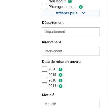
Non labour
2
Pâturage tournant
2
Afficher plus
Département
Intervenant
Date de mise en œuvre
2020
1
2019
1
2018
1
2014
1
Mot clé