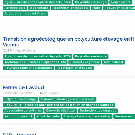
Agriculture de conservation des sols (ACS)
Polyculture-élevage
Semis direct
Agroécologie
Biodiversité
Régénération des sols
Haie
Réduction du travai
Allongement des rotations
Transition agroécologique en polyculture élevage en 
Vienne
(2014) - Haute-Vienne
Agriculture de conservation des sols (ACS)
Polyculture-élevage
Techniques culturales simplifiées (TCS)
Couverts végétaux
Semis direct
Pâturage tournant dynamique
Régénération des sols
Ferme de Lavaud
Cédric Meunier (2018) - Haute-Vienne
Polyculture-élevage
Autonomie fourragère et dérobées
Réduire l'IFT grâce à l'allongement de la rotation en grandes cultures
Association de cultures
Couverts végétaux
Réduction des charges
Réduction des IFT
Robot de traite
Elevage bovin viande et laitier
Semences d