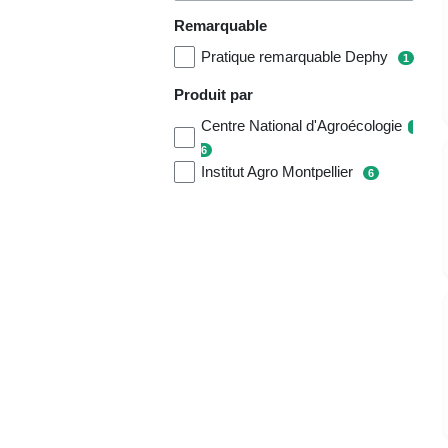
Remarquable
Pratique remarquable Dephy
1
Produit par
Centre National d'Agroécologie
6
Institut Agro Montpellier
6