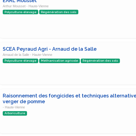
EARL Mousset
Arthur Mousset - Haute-Vienne
Polyculture-élevage
Régénération des sols
SCEA Peyraud Agri - Arnaud de la Salle
Arnaud de la Salle - Haute-Vienne
Polyculture-élevage
Méthanisation agricole
Régénération des sols
Raisonnement des fongicides et techniques alternativ
verger de pomme
- Haute-Vienne
Arboriculture