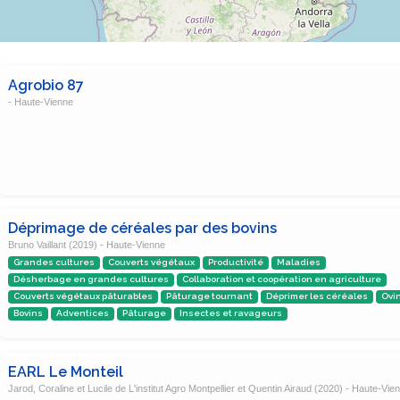
Agrobio 87
- Haute-Vienne
Déprimage de céréales par des bovins
Bruno Vaillant (2019) - Haute-Vienne
Grandes cultures
Couverts végétaux
Productivité
Maladies
Désherbage en grandes cultures
Collaboration et coopération en agriculture
Couverts végétaux pâturables
Pâturage tournant
Déprimer les céréales
Ovi
Bovins
Adventices
Pâturage
Insectes et ravageurs
EARL Le Monteil
Jarod, Coraline et Lucile de L'institut Agro Montpellier et Quentin Airaud (2020) - Haute-Vie