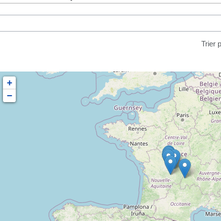
Trier 
+
−