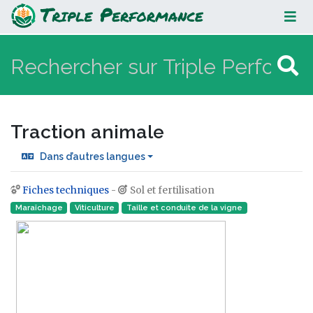
Traction animale
Traction animale
Dans d’autres langues
Fiches techniques
-
Sol et fertilisation
Aller à :
navigation
,
rechercher
Maraîchage
Viticulture
Taille et conduite de la vigne