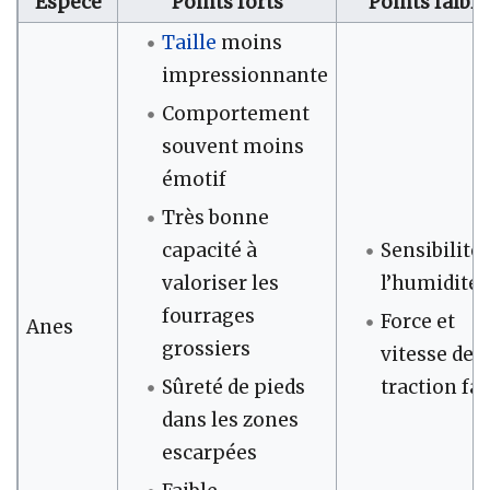
Espèce
Points forts
Points faible
Taille
moins
impressionnante
Comportement
souvent moins
émotif
Très bonne
Sensibilité 
capacité à
l’humidité
valoriser les
fourrages
Force et
Anes
grossiers
vitesse de
traction fai
Sûreté de pieds
dans les zones
escarpées