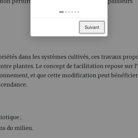
s, non perturbés par l’homme, présentent plusieurs
Suivant
priétés dans les systèmes cultivés, ces travaux prop
ntre plantes. Le concept de facilitation repose sur l
onnement, et que cette modification peut bénéficier
scendance.
iotique ;
ns du milieu.