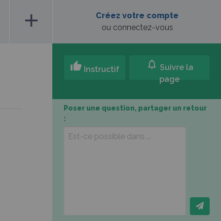
add
Créez votre compte
ou connectez-vous
notifications
thumb_up
Suivre la
Instructif
page
Poser une question, partager un retour
: