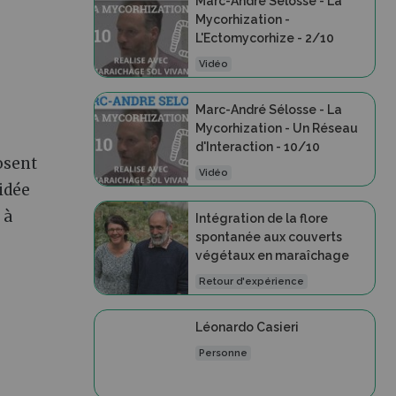
Marc-André Sélosse - La
Mycorhization -
L'Ectomycorhize - 2/10
Vidéo
Marc-André Sélosse - La
Mycorhization - Un Réseau
d'Interaction - 10/10
osent
Vidéo
’idée
 à
Intégration de la flore
spontanée aux couverts
végétaux en maraîchage
Retour d'expérience
Léonardo Casieri
Personne