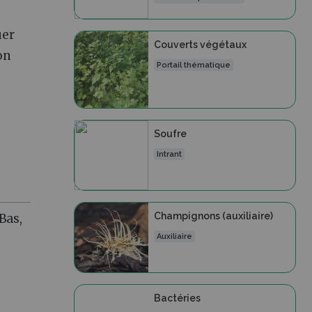
uer
Couverts végétaux
on
Portail thématique
Soufre
Intrant
Champignons (auxiliaire)
Bas,
Auxiliaire
Bactéries