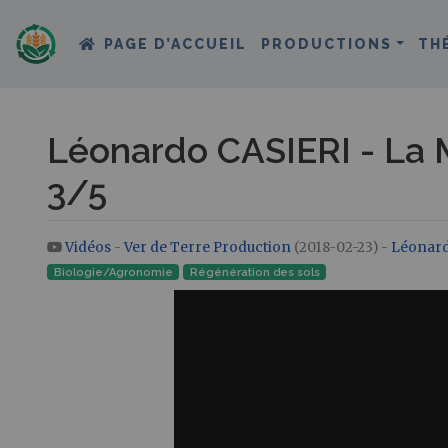
PAGE D’ACCUEIL
PRODUCTIONS
TH
Léonardo CASIERI - La M
3/5
Vidéos
-
Ver de Terre Production
(2018-02-23) -
Léonard
Aller à :
navigation
,
rechercher
Biologie/Agronomie
Régénération des sols