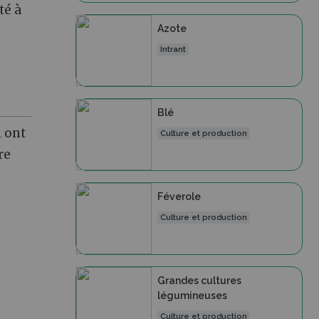
té à
Azote
Intrant
Blé
i ont
Culture et production
re
Féverole
Culture et production
Grandes cultures
légumineuses
Culture et production