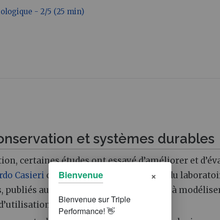
ologique - 2/5 (25 min)
conservation et systèmes durables
tion, certaines études ont essayé d’améliorer et d’év
×
Bienvenue
do Casieri
cite notamment des travaux du laboratoi
 publiés autour de 2015, qui cherchaient à modélise
utilisation des terres.