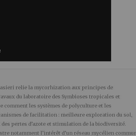
asieri relie la mycorhization aux principes de
travaux du laboratoire des Symbioses tropicales et
e comment les systèmes de polyculture et les
anismes de facilitation : meilleure exploration du sol,
es pertes d’azote et stimulation de la biodiversité.
llustre notamment l’intérêt d’un réseau mycélien commun