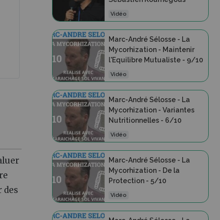
Vidéo
Marc-André Sélosse - La
Mycorhization - Maintenir
l'Equilibre Mutualiste - 9/10
Vidéo
Marc-André Sélosse - La
Mycorhization - Variantes
Nutritionnelles - 6/10
Vidéo
aluer
Marc-André Sélosse - La
Mycorhization - De la
re
Protection - 5/10
r des
Vidéo