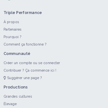
Triple Performance
À propos
Partenaires
Pourquoi ?
>
Tout
Culture et production
Fiche technique
Vidéo
Comment ça fonctionne ?
Engrais verts
Communauté
Culture et production
Créer un compte ou se connecter
Contribuer ? Ça commence ici !
Suggérer une page ?
Indicateurs des propriétés chimiques
du sol
Productions
Fiche technique
Grandes cultures
Élevage