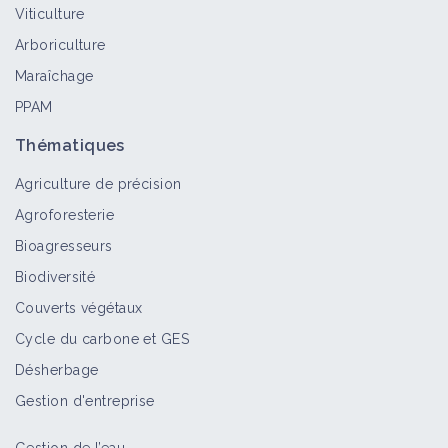
Viticulture
Usage des ferments et des EM en
céréales et cultures industrielles,
Arboriculture
Baptiste Maître
Maraîchage
Vidéo
PPAM
Décompacter un sol en semis direct,
Thématiques
Guillaume Chedru
Agriculture de précision
Vidéo
Agroforesterie
Bioagresseurs
La Galerie du VDT - Pédogénèse 2/3 :
La recette pour faire un sol
Biodiversité
Vidéo
Couverts végétaux
Cycle du carbone et GES
Désherbage
La Galerie du VDT - Pédogénèse 3/3 :
Le sol, au naturel, la fertilité de nos
Gestion d'entreprise
écosystèmes.
Vidéo