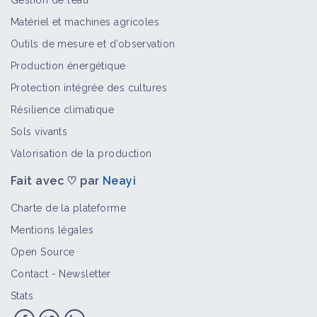
Gestion de l’eau
Matériel et machines agricoles
La Galerie du VDT - Pédogenèse 1/3 :
Outils de mesure et d’observation
La formation des sols
Production énergétique
Vidéo
Protection intégrée des cultures
Résilience climatique
Restaurer le Capital Sol avec du BRF -
Sols vivants
Benoit Noël
Valorisation de la production
Vidéo
Fait avec ♡ par
Neayi
Régénérer un sol avec du BRF -
Charte de la plateforme
Benoit Noël
Mentions légales
Vidéo
Open Source
Contact
-
Newsletter
RESTITUTION DES MINÉRAUX PAR LES
Stats
COUVERTS - Méthode MERCI - Utiliser