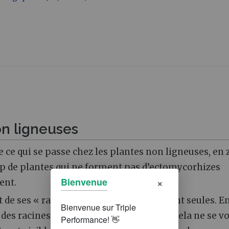
n ligneuses
 ce qui se passe chez les plantes non ligneuses, en
p de plantes qui ne forment pas d’ectomycorhizes
×
Bienvenue
ent.
 de ses « racines » comme si elles étaient seules. E
ent des racines mycorhizées. Simplement, cela ne se vo