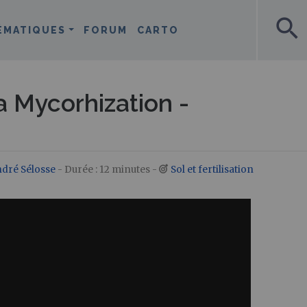
search
ÉMATIQUES
FORUM
CARTO
 Mycorhization -
dré Sélosse
- Durée : 12 minutes -
Sol et fertilisation