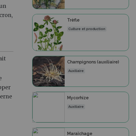
 un
cron,
Trèfle
Culture et production
ait
Champignons (auxiliaire)
Auxiliaire
e
opper
terne
Mycorhize
Auxiliaire
Maraîchage