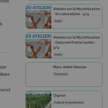
utour
Ateliers sur la Mycorhization
- En Laboratoire - 4/4
Vidéo
es
Ateliers sur la Mycorhization
- Dans une Prairie (suite) -
3/4
Vidéo
 une
Marc-André Sélosse
 dans
Personne
orment
Oignon
Culture et production