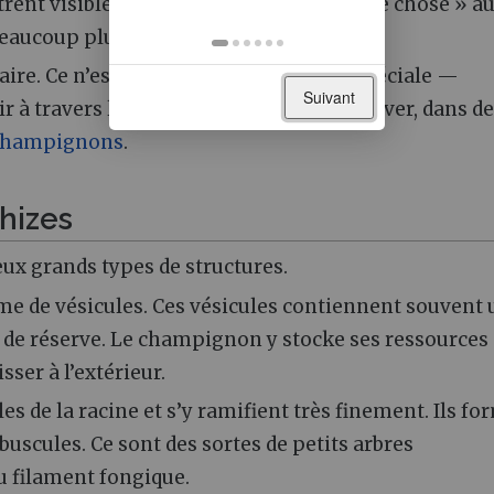
rent visiblement qu’« il se passe quelque chose » a
eaucoup plus discrètes.
aire. Ce n’est qu’après une coloration spéciale —
Suivant
 à travers les tissus — qu’on peut observer, dans d
champignons
.
hizes
ux grands types de structures.
rme de vésicules. Ces vésicules contiennent souvent
es de réserve. Le champignon y stocke ses ressources
isser à l’extérieur.
es de la racine et s’y ramifient très finement. Ils f
buscules. Ce sont des sortes de petits arbres
u filament fongique.