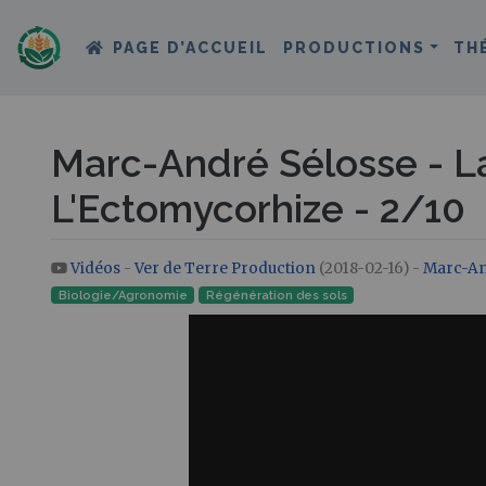
PAGE D’ACCUEIL
PRODUCTIONS
TH
Marc-André Sélosse - La
L'Ectomycorhize - 2/10
Vidéos
-
Ver de Terre Production
(2018-02-16) -
Marc-An
Aller à :
navigation
,
rechercher
Biologie/Agronomie
Régénération des sols