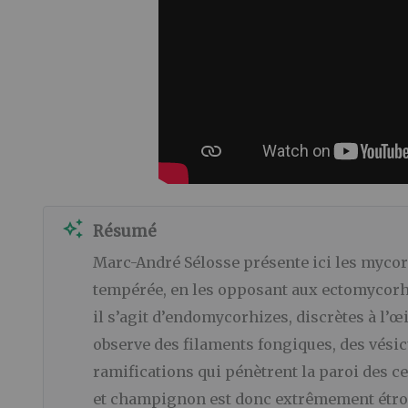
auto_awesome
Résumé
Marc-André Sélosse présente ici les mycor
tempérée, en les opposant aux ectomycorhiz
il s’agit d’endomycorhizes, discrètes à l’œi
observe des filaments fongiques, des vésicu
ramifications qui pénètrent la paroi des c
et champignon est donc extrêmement étroit,