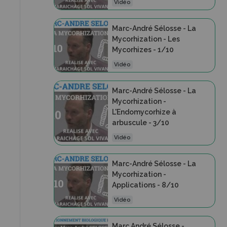
Vidéo
Marc-André Sélosse - La
Mycorhization - Les
Mycorhizes - 1/10
Vidéo
Marc-André Sélosse - La
Mycorhization -
L'Endomycorhize à
arbuscule - 3/10
Vidéo
Marc-André Sélosse - La
Mycorhization -
Applications - 8/10
Vidéo
Marc André Sélosse -