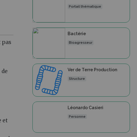
Portail thématique
Bactérie
t pas
Bioagresseur
Ver de Terre Production
 de
Structure
Léonardo Casieri
Personne
 et