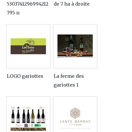
5303741296994212
de 7 ha à droite
795 n
LOGO gariottes
La ferme des
gariottes 1