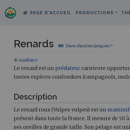
PAGE D’ACCUEIL
PRODUCTIONS
TH
Renards
Dans d’autres langues
Auxiliaire
Aller à :
navigation
,
rechercher
Le renard est un
prédateur
carnivore opportun
toutes espèces confondues (campagnols, mulots.
Description
Le renard roux (Vulpes vulpes) est un
mammif
présent dans toute la France. Il mesure de 50 à
ses oreilles de grande taille. Son pelage est u