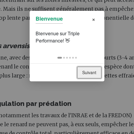
entrant sur les zones infestées, ce qui peut accélé
e. Mais ils ne suffisent généralement pas à empêche
×
Bienvenue
op lente par rapport à la croissance exponentielle d
 arvensis
)
aine, avec des cycles de pullulation plus courts (3-4 an
renard le consomme aussi, mais c'est une espèce dont
Suivant
us large : rapaces (busards, buses, chouettes effraie
gulation par prédation
(notamment les travaux de l'INRAE et de la FREDON)
 le renard ne peuvent pas, à eux seuls, empêcher le
 que de contrôle total, particulièrement efficace en d