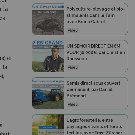
rer
r la
Polyculture-élevage et bio-
stimulants dans le Tarn,
es
avec Bruno Cabrol
Vidéo
UN SEMOIR DIRECT EN 6M
POUR 30 000€, par Christian
s) et
Rousseau
 la
Vidéo
),
Semis direct sous couvert
permanent, par Daniel
Brémond
Vidéo
L'agroforesterie, entre
s
paysages vivants et forêts
fertiles, avec Ernst Zürcher
ébut