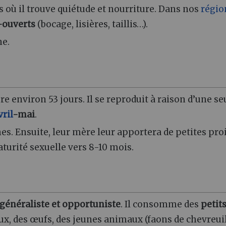
s où il trouve quiétude et nourriture. Dans nos
régio
-ouverts
(bocage, lisières, taillis…).
e.
re environ 53 jours. Il se reproduit à raison d’une se
vril
-mai
.
s. Ensuite, leur mère leur apportera de petites pro
turité sexuelle vers 8-10 mois.
généraliste et opportuniste
. Il consomme des
petit
aux, des œufs, des jeunes animaux (faons de chevreuil