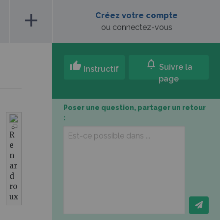
add
Créez votre compte
ou connectez-vous
notifications
thumb_up
Suivre la
Instructif
page
Poser une question, partager un retour
:
R
e
n
ar
d
ro
ux