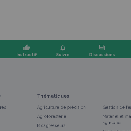
thumb_up
notifications
forum
Instructif
Suivre
Discussions
oser une question, partager un retour :
s
Thématiques
res
Agriculture de précision
Gestion de l’e
Agroforesterie
Matériel et m
agricoles
Bioagresseurs