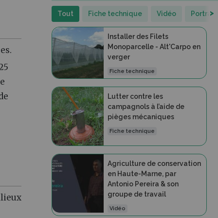
>
Tout
Fiche technique
Vidéo
Portrait
Installer des Filets
Monoparcelle - Alt'Carpo en
es.
verger
25
Fiche technique
de
de
Lutter contre les
campagnols à l’aide de
pièges mécaniques
Fiche technique
Agriculture de conservation
en Haute-Marne, par
Antonio Pereira & son
groupe de travail
ilieux
Vidéo