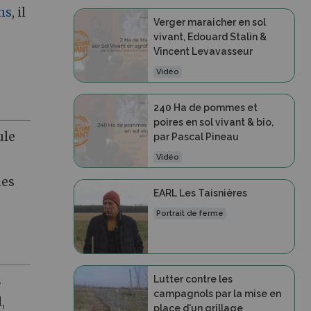
ns
, il
Verger maraicher en sol
vivant, Edouard Stalin &
Vincent Levavasseur
Vidéo
240 Ha de pommes et
poires en sol vivant & bio,
ule
par Pascal Pineau
Vidéo
ies
EARL Les Taisnières
Portrait de ferme
Lutter contre les
s
campagnols par la mise en
,
place d'un grillage