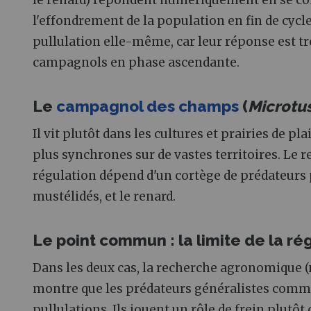
le renard) répondent numériquement en se conc
l'effondrement de la population en fin de cycl
pullulation elle-même, car leur réponse est tr
campagnols en phase ascendante.
Le
campagnol des champs
(
Microtus
Il vit plutôt dans les cultures et prairies de pl
plus synchrones sur de vastes territoires. Le 
régulation dépend d'un cortège de prédateurs pl
mustélidés, et le renard.
Le point commun : la limite de la ré
Dans les deux cas, la recherche agronomique 
montre que les prédateurs généralistes comme
pullulations. Ils jouent un rôle de frein plutôt