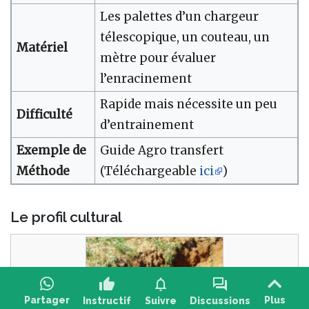
Les palettes d’un chargeur
télescopique, un couteau, un
Matériel
mètre pour évaluer
l’enracinement
Rapide mais nécessite un peu
Difficulté
d’entrainement
Exemple de
Guide Agro transfert
Méthode
(Téléchargeable
ici
)
Le profil cultural
thumb_up
notifications
forum
Partager
Plus
Instructif
Suivre
Discussions