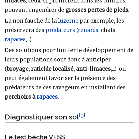
limaces
, ceux-ci prolifèrent dans les cultures,
pouvant engendrer de
grosses pertes de pieds
.
La non fauche de la
luzerne
par exemple, les
préservera des
prédateurs
(
renards
, chats,
rapaces
,...).
Des solutions pour limiter le développement de
leurs populations sont donc à anticiper
(
broyage, raticide localisé, anti-limaces
,...), on
peut également favoriser la présence des
prédateurs de ces ravageurs en installant des
perchoirs à
rapaces
.
[
9
]
Diagnostiquer son sol
Le test bêche VESS