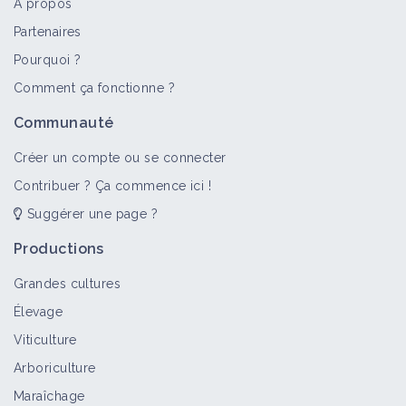
À propos
Partenaires
Pourquoi ?
>
Tout
Fiche technique
Retour d'expérience
Auxiliaire
Comment ça fonctionne ?
Installer des Filets Monoparcelle -
Communauté
Alt'Carpo en verger
Fiche technique
Créer un compte ou se connecter
Contribuer ? Ça commence ici !
Suggérer une page ?
Lutte campagnol terrestre sur une
ferme herbagère en altitude
Productions
Retour d'expérience
Grandes cultures
Élevage
Protéger les animaux lors de la
Viticulture
récolte
Arboriculture
Fiche technique
Maraîchage