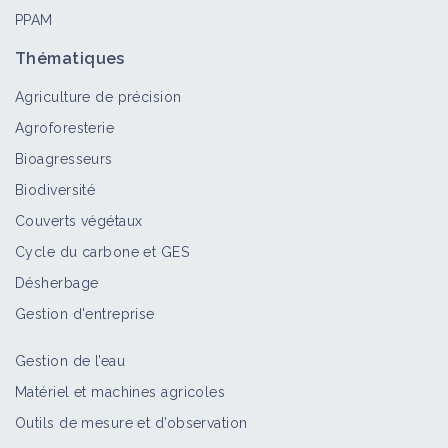
PPAM
Oiseaux prédateurs
Thématiques
Auxiliaire
Agriculture de précision
Agroforesterie
Bioagresseurs
Mettre en place des perchoirs à
Biodiversité
rapaces
Couverts végétaux
Fiche technique
Cycle du carbone et GES
Désherbage
Aménager des habitats pour favoriser
Gestion d'entreprise
les auxiliaires dans un verger et en
vigne
Gestion de l’eau
Fiche technique
Matériel et machines agricoles
Outils de mesure et d’observation
Agriculture de conservation des sols