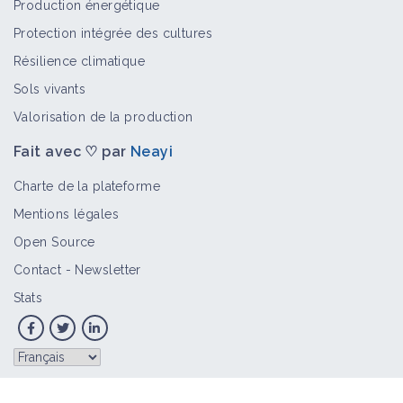
(ACS)
Production énergétique
Fiche technique
Protection intégrée des cultures
Résilience climatique
Sols vivants
Qu'est-ce que l'agroécologie ? par
Frédéric Thomas
Valorisation de la production
Vidéo
Fait avec ♡ par
Neayi
Charte de la plateforme
Hubert Charpentier - Du Semis à la
Mentions légales
Moisson -1
Vidéo
Open Source
Contact
-
Newsletter
Stats
Assemblée Générale Greenotec -
Julien SENEZ. Partie 1 : Créer son
système de culture
Vidéo