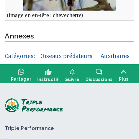
(image en en-tête : chevechette)
Annexes
Catégories
:
Oiseaux prédateurs
Auxiliaires
thumb_up
notifications
forum
Partager
Plus
Instructif
Suivre
Discussions
Poser une question, partager un retour :
Triple Performance