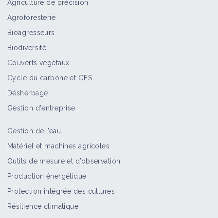
Agriculture de précision
Agroforesterie
Bioagresseurs
Sols, Agroécologie, Filières : Jour 4
Biodiversité
des RIAV
Couverts végétaux
Vidéo
Cycle du carbone et GES
Désherbage
RIAV - Alain Canet
Gestion d'entreprise
Vidéo
Gestion de l’eau
Matériel et machines agricoles
Sarah SINGLA - L'Agriculture en
Outils de mesure et d’observation
Conservation des Sols
Production énergétique
Vidéo
Protection intégrée des cultures
Résilience climatique
Alain CANET - Le Poulet de Chair et