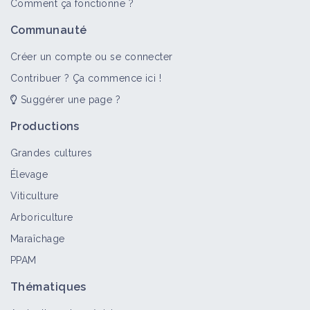
Comment ça fonctionne ?
Semer / repiquer des variétés
Communauté
concurrentielles par rapport aux
adventices
Créer un compte ou se connecter
Fiche technique
Contribuer ? Ça commence ici !
Suggérer une page ?
BEE FRIENDLY
Label
Productions
Grandes cultures
Élevage
Viticulture
Biodynamie (Certification Demeter)
Arboriculture
Label
Maraîchage
PPAM
Pratiquer l'affouragement en vert
Thématiques
Fiche technique