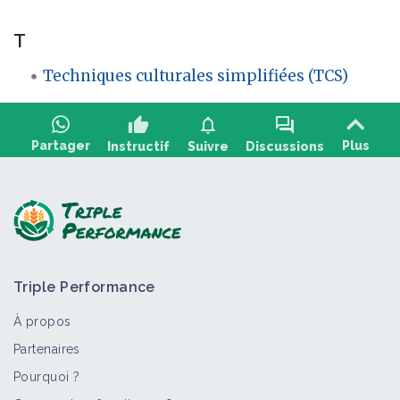
T
Techniques culturales simplifiées (TCS)
thumb_up
notifications
forum
Partager
Plus
Instructif
Suivre
Discussions
Poser une question, partager un retour :
Triple Performance
À propos
Partenaires
Pourquoi ?
>
Tout
Fiche technique
Label
Vidéo
Portail thém