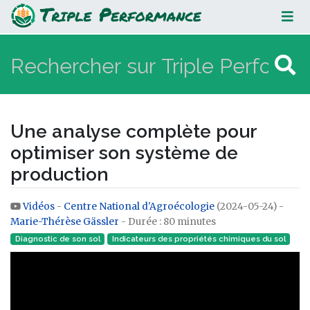
Une analyse complète pour
optimiser son système de
production
Une analyse complète pour
optimiser son système de
production
Vidéos
-
Centre National d'Agroécologie
(2024-05-24) -
Aller à :
navigation
,
rechercher
Marie-Thérèse Gässler
- Durée : 80 minutes
Diagnostic de son sol
Indicateurs des propriétés chimiques du sol