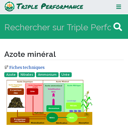
Azote minéral
Azote minéral
Fiches techniques
Aller à :
navigation
,
rechercher
Azote
Nitrates
Ammonium
Urée