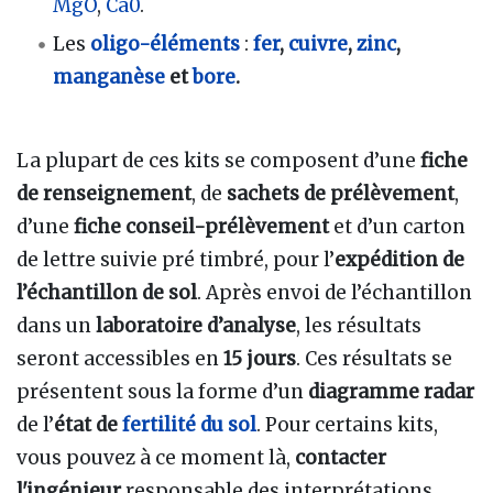
MgO
,
Ca0
.
Les
oligo-éléments
:
fer
,
cuivre
,
zinc
,
manganèse
et
bore
.
La plupart de ces kits se composent d’une
fiche
de renseignement
, de
sachets de prélèvement
,
d’une
fiche conseil-prélèvement
et d’un carton
de lettre suivie pré timbré, pour l’
expédition de
l’échantillon de sol
. Après envoi de l’échantillon
dans un
laboratoire d’analyse
, les résultats
seront accessibles en
15 jours
. Ces résultats se
présentent sous la forme d’un
diagramme radar
de l’
état de
fertilité du sol
. Pour certains kits,
vous pouvez à ce moment là,
contacter
l'ingénieur
responsable des interprétations