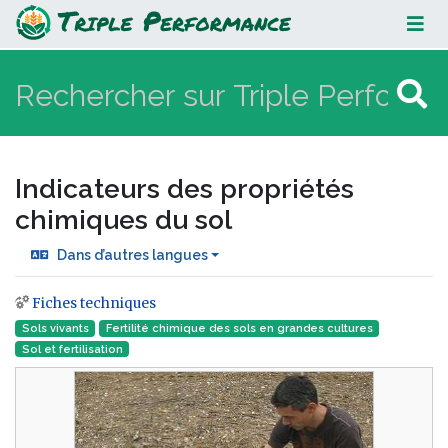
Indicateurs des propriétés
chimiques du sol
Indicateurs des propriétés
chimiques du sol
Dans d’autres langues
Fiches techniques
Aller à :
navigation
,
rechercher
Sols vivants
Fertilité chimique des sols en grandes cultures
Sol et fertilisation