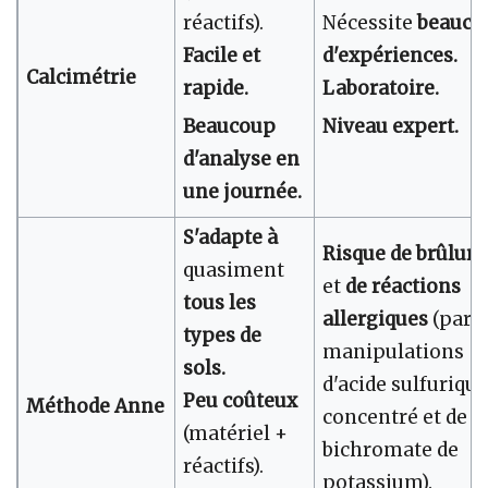
réactifs).
Nécessite
beauco
Facile et
d'expériences.
Calcimétrie
rapide.
Laboratoire.
Beaucoup
Niveau expert.
d'analyse en
une journée.
S'adapte à
Risque de brûlure
quasiment
et
de réactions
tous les
allergiques
(par l
types de
manipulations
sols.
d'acide sulfurique
Peu coûteux
Méthode Anne
concentré et de
(matériel +
bichromate de
réactifs).
potassium).