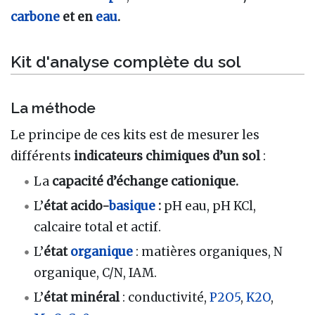
carbone
et en
eau
.
Kit d'analyse complète du sol
La méthode
Le principe de ces kits est de mesurer les
différents
indicateurs chimiques d’un sol
:
La
capacité d’échange cationique.
L’
état acido-
basique
:
pH eau, pH KCl,
calcaire total et actif.
L’
état
organique
: matières organiques, N
organique, C/N, IAM.
L’
état minéral
: conductivité,
P2O5
,
K2O
,