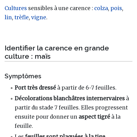
Cultures
sensibles à une carence
:
colza
,
pois
,
lin
,
trèfle
,
vigne
.
Identifier la carence en grande
culture
: maïs
Symptômes
Port très dressé
à partir de 6-7 feuilles.
Décolorations blanchâtres
internervaires
à
partir du stade 7 feuilles. Elles progressent
ensuite pour donner un
aspect tigré
à la
feuille.
Les
feuilles sont plaquées à la tige.