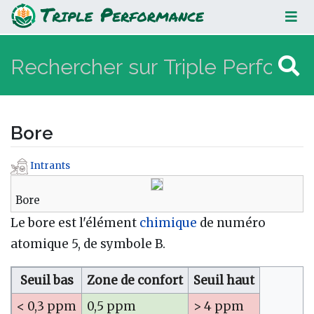
Bore
Bore
Intrants
Aller à :
navigation
,
rechercher
Bore
Le bore est l'élément
chimique
de numéro
atomique 5, de symbole B.
Seuil bas
Zone de confort
Seuil haut
< 0,3 ppm
0,5 ppm
> 4 ppm