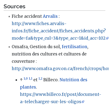
Sources
Fiche accident
Arvalis
:
http://www.fiches.arvalis-
infos.fr/fiche_accident/fiches_accidents.php?
mode=fa&type_cul=3&type_acc=1&id_acc=102
Omafra, Gestion du sol,
fertilisation
,
nutrition des cultures et cultures de
couverture
:
http://www.omafra.gov.on.ca/french/crops/hor
1,0
1,1
1,2
↑
et
Billeco.
Nutrition des
plantes
.
https://www.billeco.fr/post/document-
a-telecharger-sur-les-oligos