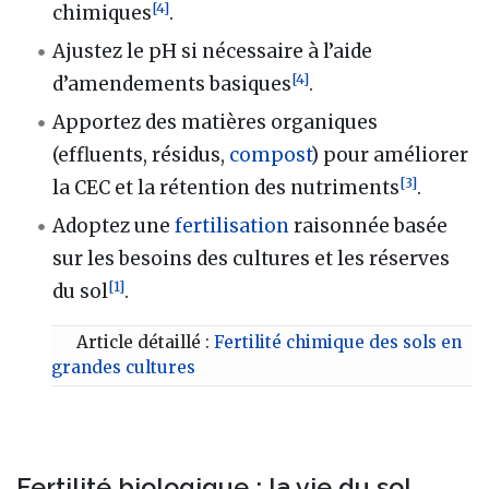
[
4
]
chimiques
.
Ajustez le pH si nécessaire à l’aide
[
4
]
d’amendements basiques
.
Apportez des matières organiques
(effluents, résidus,
compost
) pour améliorer
[
3
]
la CEC et la rétention des nutriments
.
Adoptez une
fertilisation
raisonnée basée
sur les besoins des cultures et les réserves
[
1
]
du sol
.
Article détaillé :
Fertilité chimique des sols en
grandes cultures
Fertilité biologique : la vie du sol