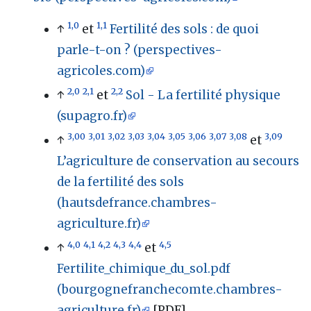
1,0
1,1
↑
et
Fertilité des sols : de quoi
parle-t-on ? (perspectives-
agricoles.com)
2,0
2,1
2,2
↑
et
Sol - La fertilité physique
(supagro.fr)
3,00
3,01
3,02
3,03
3,04
3,05
3,06
3,07
3,08
3,09
↑
et
L’agriculture de conservation au secours
de la fertilité des sols
(hautsdefrance.chambres-
agriculture.fr)
4,0
4,1
4,2
4,3
4,4
4,5
↑
et
Fertilite_chimique_du_sol.pdf
(bourgognefranchecomte.chambres-
agriculture.fr)
[PDF]