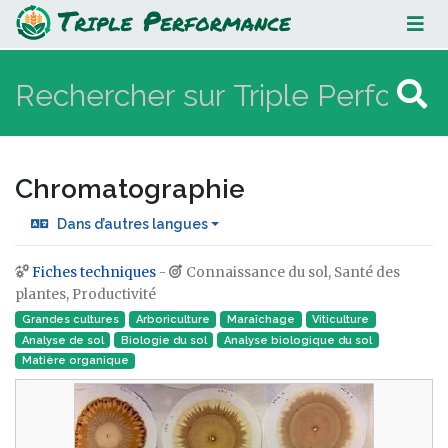
Chromatographie
Chromatographie
Dans d’autres langues
Fiches techniques
-
Connaissance du sol, Santé des
Aller à :
navigation
,
rechercher
plantes, Productivité
Grandes cultures
Arboriculture
Maraîchage
Viticulture
Analyse de sol
Biologie du sol
Analyse biologique du sol
Matière organique