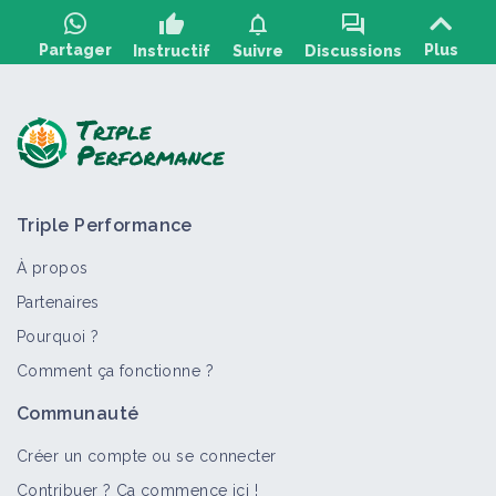
thumb_up
notifications
forum
Partager
Plus
Instructif
Suivre
Discussions
Poser une question, partager un retour :
Triple Performance
À propos
Partenaires
Pourquoi ?
>
Tout
Portail thématique
Fiche technique
Page en c
Comment ça fonctionne ?
Matière organique
Communauté
Portail thématique
Créer un compte ou se connecter
Contribuer ? Ça commence ici !