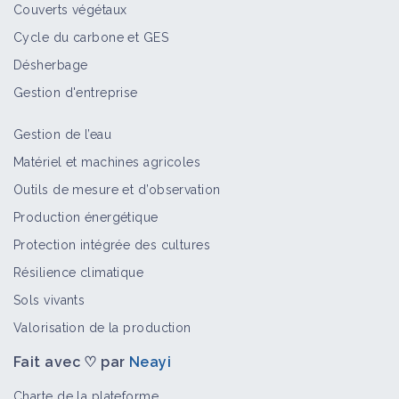
Couverts végétaux
Fiche technique
Cycle du carbone et GES
Désherbage
Entretien des Haies : Techniques,
Gestion d'entreprise
matériel et coûts
Fiche technique
Gestion de l’eau
Matériel et machines agricoles
Fertiliser avec des acides aminés
Outils de mesure et d’observation
Fiche technique
Production énergétique
Protection intégrée des cultures
Résilience climatique
Entretien, plantation et valorisation
Sols vivants
de haies bocagères
Valorisation de la production
Fiche technique
Fait avec ♡ par
Neayi
Charte de la plateforme