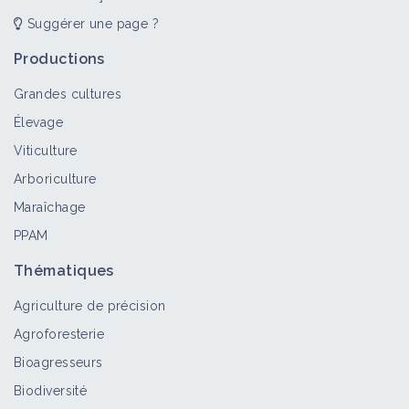
Suggérer une page ?
Analyse de sève
Fiche technique
Productions
Grandes cultures
Élevage
Viticulture
HYGO
Arboriculture
Fiche technique
Maraîchage
PPAM
Thématiques
Le "grain bocager" : un outil pour
mieux gérer les haies agricoles
Agriculture de précision
Fiche technique
Agroforesterie
Bioagresseurs
Accompagnement et aides
Biodiversité
financières pour la gestion des haies