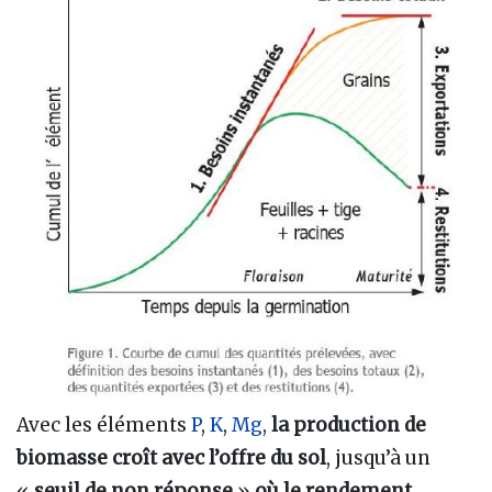
Avec les éléments
P
,
K
,
Mg
,
la production de
biomasse croît avec l’offre du sol
, jusqu’à un
«
seuil de non réponse
»
où le rendement