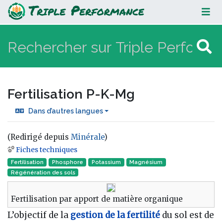
Fertilisation P-K-Mg
Fertilisation P-K-Mg
Dans d’autres langues
(Redirigé depuis
Minérale
)
Fiches techniques
Aller à :
navigation
,
rechercher
Fertilisation
Phosphore
Potassium
Magnésium
Régénération des sols
Fertilisation par apport de matière organique
L’objectif de la
gestion de la fertilité
du sol est de