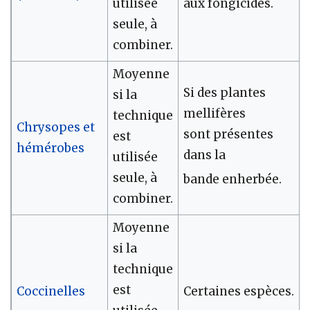
utilisée
aux fongicides.
seule, à
combiner.
Moyenne
Si des plantes
si la
mellifères
technique
Chrysopes et
sont présentes
est
hémérobes
dans la
utilisée
seule, à
bande enherbée.
combiner.
Moyenne
si la
technique
est
Coccinelles
Certaines espèces.