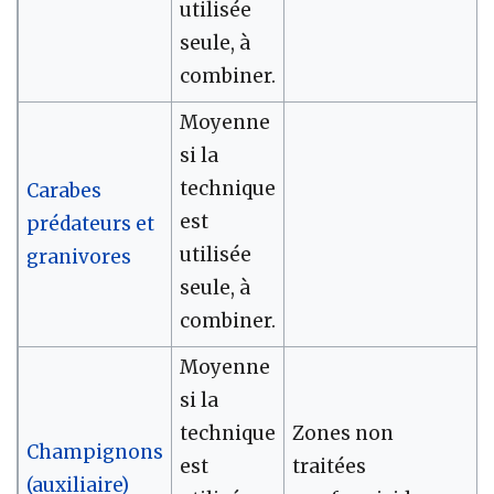
utilisée
seule, à
combiner.
Moyenne
si la
technique
Carabes
est
prédateurs et
utilisée
granivores
seule, à
combiner.
Moyenne
si la
technique
Zones non
Champignons
est
traitées
(auxiliaire)