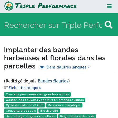
Implanter des bandes herbeuses et
florales dans les parcelles
Implanter des bandes
herbeuses et florales dans les
parcelles
Dans d’autres langues
(Redirigé depuis
Bandes fleuries
)
Fiches techniques
Aller à :
navigation
,
rechercher
Couverts permanents en grandes cultures
Gestion des couverts végétaux en grandes cultures
Cycle du carbone et GES
Résilience climatique
Couverture des sols
Biodiversité
Désherbage en grandes cultures
Régénération des sols