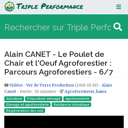
Alain CANET - Le Poulet de Chair et
l'Oeuf Agroforestier : Parcours
Agroforestiers - 6/7
Alain CANET - Le Poulet de
Chair et l'Oeuf Agroforestier :
Parcours Agroforestiers - 6/7
Vidéos
-
Ver de Terre Production
(2018-01-19) -
Alain
Aller à :
navigation
,
rechercher
Canet
- Durée : 36 minutes -
Agroforesterie, haies
Aviculture
Polyculture-élevage
Agroforesterie
Elevage et agroforesterie
Résilience climatique
Régénération des sols