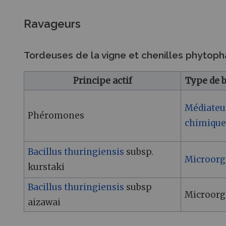
Ravageurs
Tordeuses de la vigne et chenilles phytop
Principe actif
Type de 
Médiateu
Phéromones
chimique
Bacillus thuringiensis
subsp.
Microor
kurstaki
Bacillus thuringiensis
subsp
Microor
aizawai