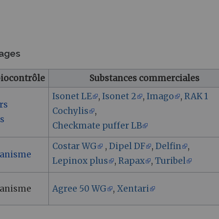
hages
biocontrôle
Substances commerciales
Isonet LE
,
Isonet 2
,
Imago
,
RAK 1
rs
Cochylis
,
s
Checkmate puffer LB
Costar WG
,
Dipel DF
,
Delfin
,
ganisme
Lepinox plus
,
Rapax
,
Turibel
ganisme
Agree 50 WG
,
Xentari