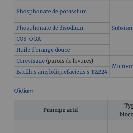
Phosphonate de potassium
Phosphonate de disodium
Substan
COS-OGA
Huile d'orange douce
Cerevisane
(parois de levures)
Microo
Bacillus amyloliquefaciens s. FZB24
Oïdium
Ty
Principe actif
bioc