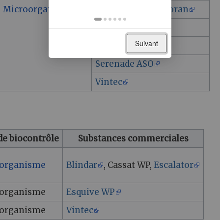
Microorganisme
Noli
,
Antoni
,
Loran
Taegro
Suivant
Serifel
Serenade ASO
Vintec
de biocontrôle
Substances commerciales
organisme
Blindar
, Cassat WP,
Escalator
organisme
Esquive WP
organisme
Vintec