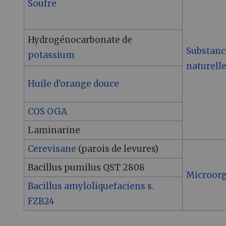
Soufre
Hydrogénocarbonate de
Substanc
potassium
naturell
Huile d'orange douce
COS OGA
Laminarine
Cerevisane
(parois de levures)
Bacillus pumilus QST 2808
Microor
Bacillus amyloliquefaciens s.
FZB24