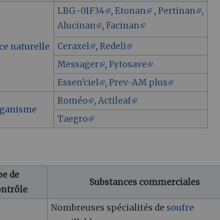
LBG-01F34
,
Etonan
,
Pertinan
,
Alucinan
,
Facinan
Ceraxel
,
Redeli
ce naturelle
Messager
,
Fytosave
Essen'ciel
,
Prev-AM plus
Roméo
,
Actileaf
rganisme
Taegro
pe de
Substances commerciales
ontrôle
Nombreuses spécialités de
soufre