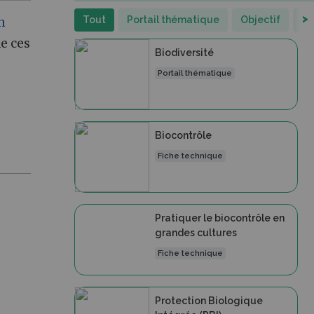
>
Tout
Portail thématique
Objectif
Fi
n
de ces
Biodiversité
Portail thématique
Biocontrôle
Fiche technique
Pratiquer le biocontrôle en
grandes cultures
Fiche technique
Protection Biologique