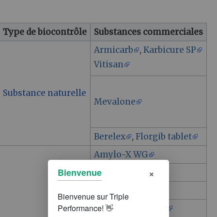
Type de biocontrôle
Substances commerciales
Armicarb
,
Karbicure SP
Vitisan
Substance naturelle
Mevalone
Berelex
,
Florgib tablet
Amylo-X WG
×
Bienvenue
Botector
Julietta
Roméo
,
Actileaf