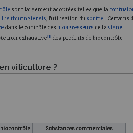
rôle
sont largement adoptées telles que la
confusio
llus thuringiensis
, l'utilisation du
soufre
... Certains 
re
dans le contrôle des
bioagresseurs
de la
vigne
.
[
1
]
iste non exhaustive
des produits de biocontrôle
n viticulture ?
 biocontrôle
Substances commerciales