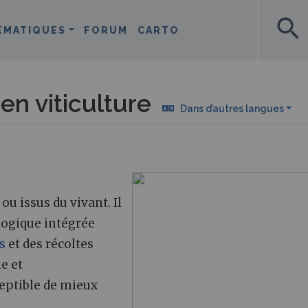
search
ÉMATIQUES
FORUM
CARTO
en viticulture
Dans d’autres langues
ou issus du vivant. Il
logique intégrée
s
et des récoltes
e et
ceptible de mieux