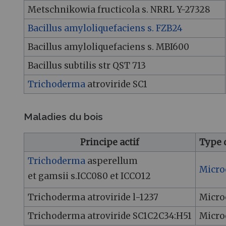
Metschnikowia fructicola s. NRRL Y-27328
Bacillus amyloliquefaciens s. FZB24
Bacillus amyloliquefaciens s. MBI600
Bacillus subtilis str QST 713
Trichoderma
atroviride SC1
Maladies du bois
Principe actif
Type 
Trichoderma
asperellum
Micro
et gamsii s.ICC080 et ICCO12
Trichoderma atroviride l-1237
Micro
Trichoderma atroviride SC1C2C34:H51
Micro