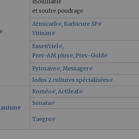
mouillable
et soufre poudrage
Armicarb
,
Karbicure SP
e
Vitisan
e
Essen'ciel
,
Prev-AM plus
,
Prev-Gold
Fytosave
,
Messager
Iodus 2 cultures spécialisées
Roméo
,
Actileaf
Sonata
ganisme
Taegro