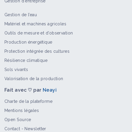
Gestion d'entreprise
Bioagresseur
Gestion de l’eau
Matériel et machines agricoles
Outils de mesure et d’observation
Boarmie sur vigne
Production énergétique
Bioagresseur
Protection intégrée des cultures
Résilience climatique
Sols vivants
Charançon sur vigne
Valorisation de la production
Bioagresseur
Fait avec ♡ par
Neayi
Charte de la plateforme
Mentions légales
Cicadelle de la flavescence dorée sur
Open Source
vigne
Contact
-
Newsletter
Bioagresseur