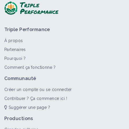
Triple Performance
À propos
Partenaires
Pourquoi ?
>
Tout
Culture et production
Bioagresseur
Livre
Comment ça fonctionne ?
Vigne
Communauté
Culture et production
Créer un compte ou se connecter
Contribuer ? Ça commence ici !
Suggérer une page ?
Acarien jaune sur vigne
Bioagresseur
Productions