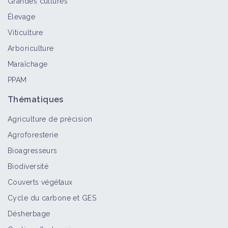
Grandes cultures
Élevage
Acarien rouge sur vigne
Viticulture
Bioagresseur
Arboriculture
Maraîchage
PPAM
Acariose sur vigne
Thématiques
Bioagresseur
Agriculture de précision
Agroforesterie
Bioagresseurs
Black rot sur vigne – feuille et
Biodiversité
rameau
Couverts végétaux
Bioagresseur
Cycle du carbone et GES
Désherbage
Black rot sur vigne – grappe