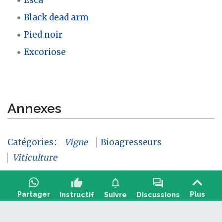
Black dead arm
Pied noir
Excoriose
Annexes
Catégories
:
Vigne
Bioagresseurs
Viticulture
thumb_up
notifications
forum
Partager
Plus
Instructif
Suivre
Discussions
Poser une question, partager un retour :