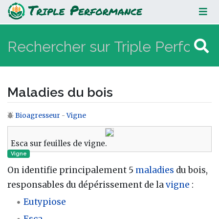
Maladies du bois
Maladies du bois
Bioagresseur
-
Vigne
Aller à :
navigation
,
rechercher
Esca sur feuilles de vigne.
Vigne
On identifie principalement 5
maladies
du bois,
responsables du dépérissement de la
vigne
:
Eutypiose
Esca