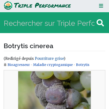
Botrytis cinerea
Botrytis cinerea
(Redirigé depuis
Pourriture grise
)
Bioagresseur
-
Maladie cryptogamique
-
Botrytis
Aller à :
navigation
,
rechercher