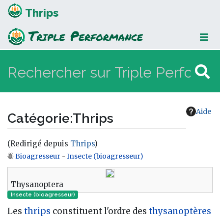
Thrips
Aide
Catégorie
:
Thrips
(Redirigé depuis
Thrips
)
Bioagresseur
-
Insecte (bioagresseur)
Aller à :
navigation
,
rechercher
Thysanoptera
Insecte (bioagresseur)
Les
thrips
constituent l'ordre des
thysanoptères