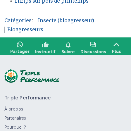
Thrips sur pois de printemps
Catégories
:
Insecte (bioagresseur)
Bioagresseurs
thumb_up
notifications
forum
Partager
Plus
Instructif
Suivre
Discussions
Poser une question, partager un retour :
Triple Performance
À propos
Partenaires
Pourquoi ?
>