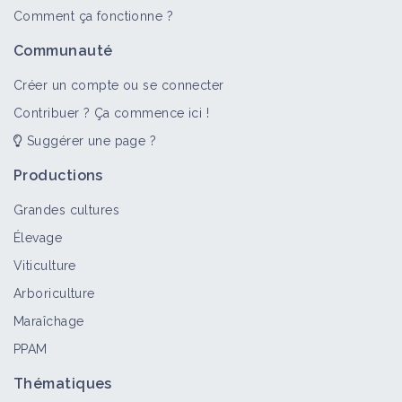
Tout
Bioagresseur
Retour d'expérience
Fiche techn
Comment ça fonctionne ?
Insecte (bioagresseur)
Communauté
Bioagresseur
Créer un compte ou se connecter
Contribuer ? Ça commence ici !
Suggérer une page ?
Noctuelles
Bioagresseur
Productions
Grandes cultures
Élevage
Tordeuses
Viticulture
Bioagresseur
Arboriculture
Maraîchage
PPAM
Tenthrèdes
Bioagresseur
Thématiques