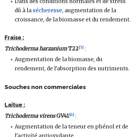
Dans des conditions normales et de stress
dû à la
sécheresse
, augmentation de la
croissance, de la biomasse et du rendement.
Fraise :
[
5
]
Trichoderma harzanium
T22
:
Augmentation de la biomasse, du
rendement, de l'absorption des nutriments.
Souches non commerciales
Laitue :
[
6
]
Trichoderma virens
GV41
:
Augmentation de la teneur en phénol et de
l'activité antioxydante.