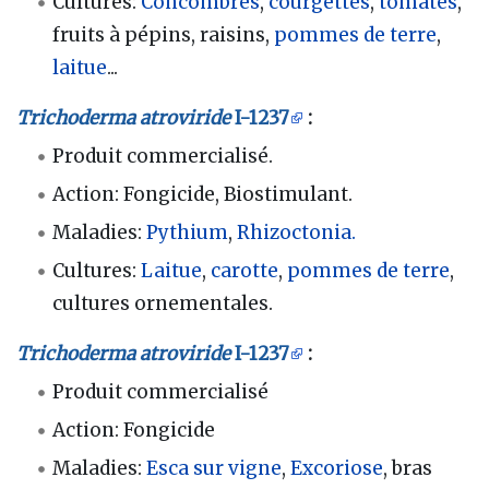
Cultures:
Concombres
,
courgettes
,
tomates
,
fruits à pépins, raisins,
pommes de terre
,
laitue
...
Trichoderma atroviride
I-1237
:
Produit commercialisé.
Action: Fongicide, Biostimulant.
Maladies:
Pythium
,
Rhizoctonia.
Cultures:
Laitue
,
carotte
,
pommes de terre
,
cultures ornementales.
Trichoderma atroviride
I-1237
:
Produit commercialisé
Action: Fongicide
Maladies:
Esca sur vigne
,
Excoriose
, bras