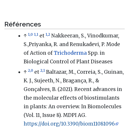
Références
1,0
1,1
1,2
↑
et
Nakkeeran, S., Vinodkumar,
S.,Priyanka, R. and Renukadevi, P. Mode
of Action of
Trichoderma
Spp. in
Biological Control of Plant Diseases
2,0
2,1
↑
et
Baltazar, M., Correia, S., Guinan,
K. J., Sujeeth, N., Bragança, R., &
Gonçalves, B. (2021). Recent advances in
the molecular effects of biostimulants
in plants: An overview. In Biomolecules
(Vol. 11, Issue 8). MDPI AG.
https://doi.org/10.3390/biom11081096