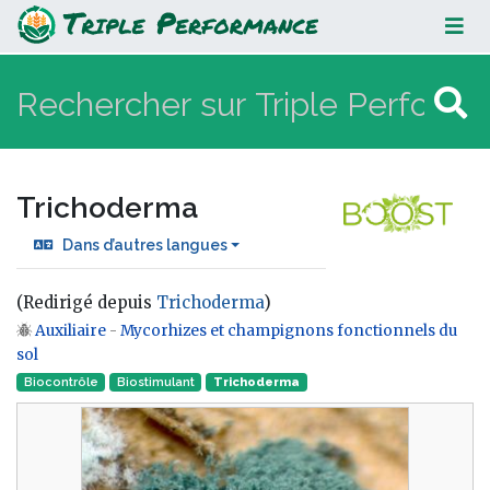
Trichoderma
Trichoderma
Dans d’autres langues
(Redirigé depuis
Trichoderma
)
Auxiliaire
-
Mycorhizes et champignons fonctionnels du
Aller à :
navigation
,
rechercher
sol
Biocontrôle
Biostimulant
Trichoderma