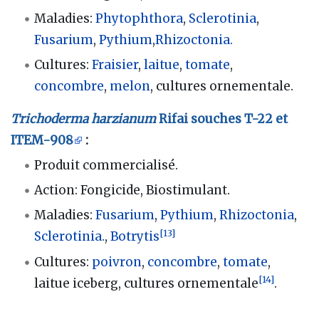
Maladies:
Phytophthora
,
Sclerotinia
,
Fusarium
,
Pythium
,
Rhizoctonia.
Cultures:
Fraisier
,
laitue
,
tomate
,
concombre
,
melon
, cultures ornementale.
Trichoderma harzianum
Rifai souches T-22 et
ITEM-908
:
Produit commercialisé.
Action: Fongicide, Biostimulant.
Maladies:
Fusarium
,
Pythium
,
Rhizoctonia
,
[
13
]
Sclerotinia.
,
Botrytis
Cultures:
poivron
,
concombre
,
tomate
,
[
14
]
laitue iceberg, cultures ornementale
.