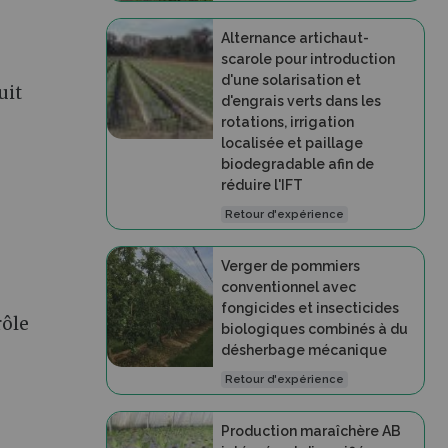
Alternance artichaut-
scarole pour introduction
d'une solarisation et
uit
d'engrais verts dans les
rotations, irrigation
localisée et paillage
biodegradable afin de
réduire l'IFT
Retour d'expérience
Verger de pommiers
conventionnel avec
fongicides et insecticides
rôle
biologiques combinés à du
désherbage mécanique
e
Retour d'expérience
Production maraîchère AB