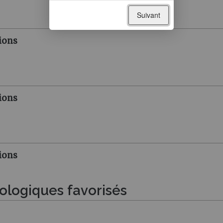
Suivant
ions
ions
ions
iologiques favorisés