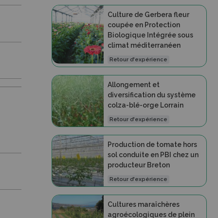
Culture de Gerbera fleur
coupée en Protection
Biologique Intégrée sous
climat méditerranéen
Retour d'expérience
Allongement et
diversification du système
colza-blé-orge Lorrain
Retour d'expérience
Production de tomate hors
sol conduite en PBI chez un
producteur Breton
Retour d'expérience
Cultures maraîchères
agroécologiques de plein